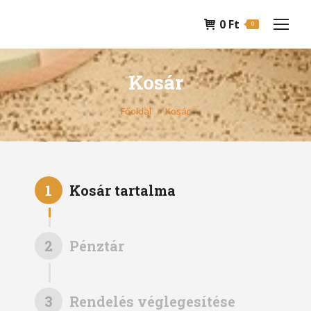
0
Ft
0
Kosár
You are here:
Főoldal
Kosár
1
Kosár tartalma
2
Pénztár
3
Rendelés véglegesítése