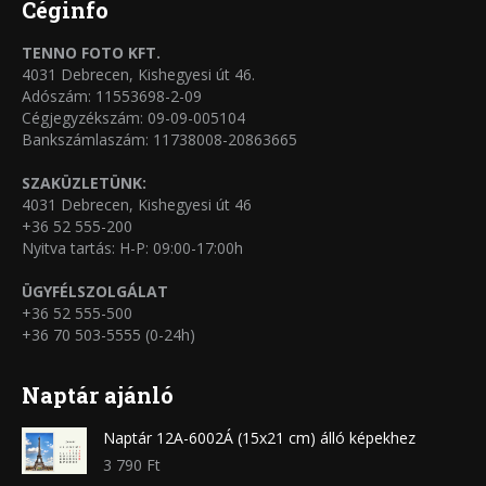
Céginfo
TENNO FOTO KFT.
4031 Debrecen, Kishegyesi út 46.
Adószám: 11553698-2-09
Cégjegyzékszám: 09-09-005104
Bankszámlaszám: 11738008-20863665
SZAKÜZLETÜNK:
4031 Debrecen, Kishegyesi út 46
+36 52 555-200
Nyitva tartás: H-P: 09:00-17:00h
ÜGYFÉLSZOLGÁLAT
+36 52 555-500
+36 70 503-5555 (0-24h)
Naptár ajánló
Naptár 12A-6002Á (15x21 cm) álló képekhez
3 790
Ft