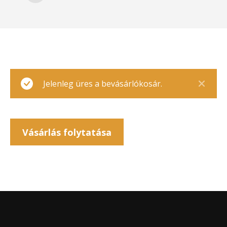
Jelenleg üres a bevásárlókosár.
Vásárlás folytatása