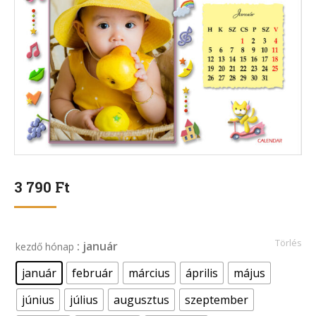
3 790
Ft
Törlés
: január
kezdő hónap
január
február
március
április
május
június
július
augusztus
szeptember