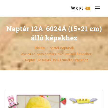
0
Ft
0
Naptár 12A-6024Á (15×21 cm)
álló képekhez
You are here:
Főoldal
Asztali naptárak
Asztali 12 lapos naptár (15x21 cm) álló képekhez
Naptár 12A-6024Á (15×21 cm) álló képekhez