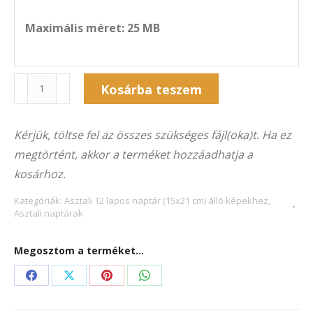
Maximális méret: 25 MB
Naptár
Kosárba teszem
12A-
Alternative:
6024Á
Kérjük, töltse fel az összes szükséges fájl(oka)t. Ha ez
(15x21
megtörtént, akkor a terméket hozzáadhatja a
cm)
kosárhoz.
álló
képekhez
Kategóriák:
Asztali 12 lapos naptár (15x21 cm) álló képekhez
,
Asztali naptárak
mennyiség
Megosztom a terméket...
Share
Share
Share
Share
on
on
on
on