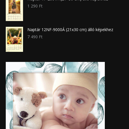
1 290
Ft
Naptár 12NF-9000Á (21x30 cm) álló képekhez
7 490
Ft