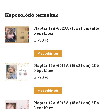
Facebook
X
Pinterest
WhatsApp
Kapcsolódó termékek
Naptár 12A-6023Á (15x21 cm) álló
képekhez
3 790
Ft
Ennek
Megtekintés
a
Naptár 12A-6016Á (15x21 cm) álló
terméknek
képekhez
több
3 790
Ft
variációja
van.
Ennek
Megtekintés
A
a
változatok
Naptár 12A-6013Á (15x21 cm) álló
terméknek
a
képekhez