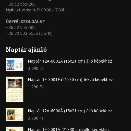
+36 52 555-200
Nyitva tartás: H-P: 09:00-17:00h
ÜGYFÉLSZOLGÁLAT
+36 52 555-500
+36 70 503-5555 (0-24h)
Naptár ajánló
Naptár 12A-6002Á (15x21 cm) álló képekhez
3 790
Ft
Naptár 1F-3001F (21×30 cm) fekvő képekhez
1 290
Ft
Naptár 12A-6000Á (15x21 cm) álló képekhez
3 790
Ft
Naptár 1F-2001Á (21×30 cm) álló képekhez