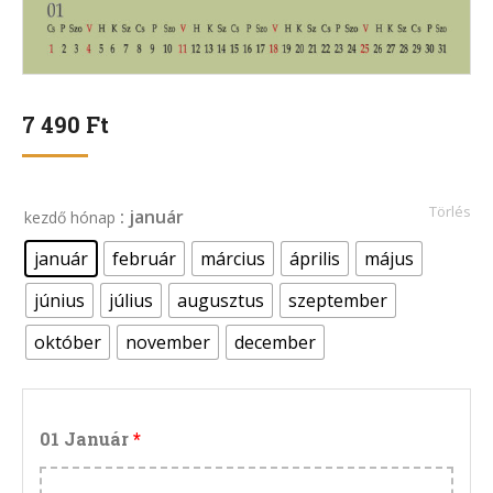
7 490
Ft
Törlés
: január
kezdő hónap
január
február
március
április
május
június
július
augusztus
szeptember
október
november
december
01 Január