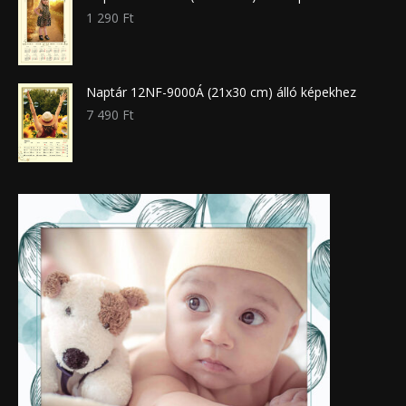
1 290
Ft
Naptár 12NF-9000Á (21x30 cm) álló képekhez
7 490
Ft