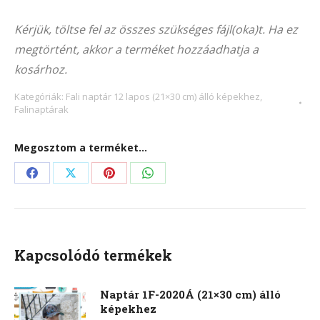
Alternative:
1030Á
Kérjük, töltse fel az összes szükséges fájl(oka)t. Ha ez
(21x30
megtörtént, akkor a terméket hozzáadhatja a
cm)
kosárhoz.
álló
képekhez
Kategóriák:
Fali naptár 12 lapos (21×30 cm) álló képekhez
,
Falinaptárak
mennyiség
Megosztom a terméket...
Share
Share
Share
Share
on
on
on
on
Facebook
X
Pinterest
WhatsApp
Kapcsolódó termékek
Naptár 1F-2020Á (21×30 cm) álló
képekhez