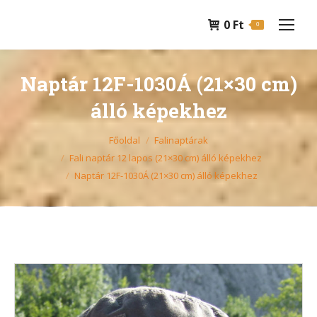
0
Ft
0
Naptár 12F-1030Á (21×30 cm)
álló képekhez
You are here:
Főoldal
Falinaptárak
Fali naptár 12 lapos (21×30 cm) álló képekhez
Naptár 12F-1030Á (21×30 cm) álló képekhez