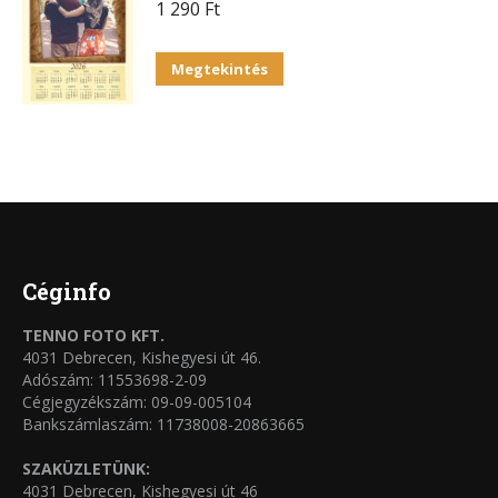
1 290
Ft
Megtekintés
Céginfo
TENNO FOTO KFT.
4031 Debrecen, Kishegyesi út 46.
Adószám: 11553698-2-09
Cégjegyzékszám: 09-09-005104
Bankszámlaszám: 11738008-20863665
SZAKÜZLETÜNK:
4031 Debrecen, Kishegyesi út 46