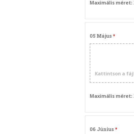
Maximális méret:
05 Május
Kattintson a fáj
Maximális méret:
06 Június