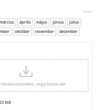
Törlés
március
április
május
június
július
ember
október
november
december
l kiválasztásához, vagy húzza ide
 25 MB