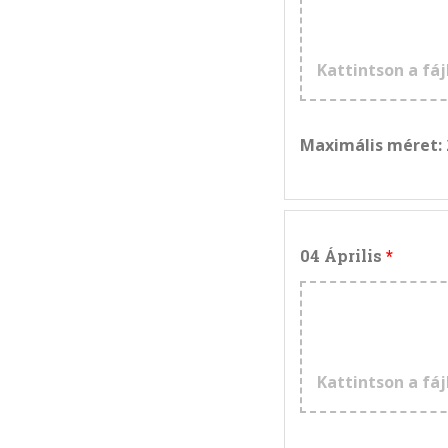
Kattintson a fáj
Maximális méret:
04 Április
Kattintson a fáj