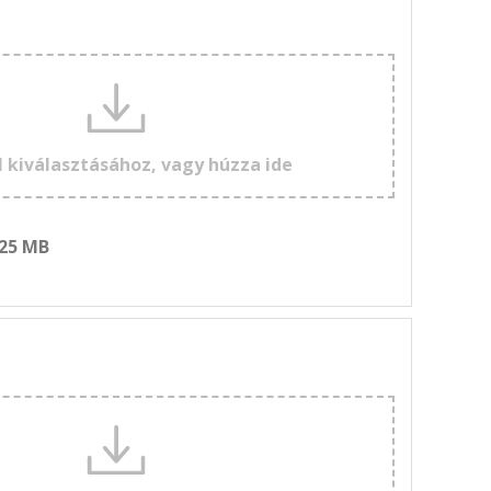
l kiválasztásához, vagy húzza ide
 25 MB