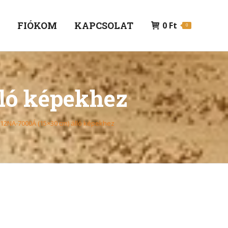
P
FIÓKOM
KAPCSOLAT
0
Ft
0
lló képekhez
12NA-7000Á (15×30 cm) álló képekhez