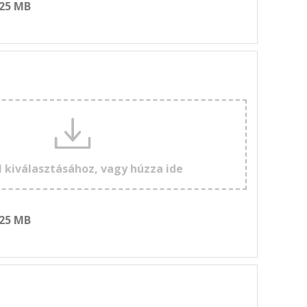
 25 MB
l kiválasztásához, vagy húzza ide
 25 MB