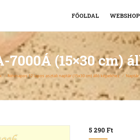
FŐOLDAL
WEBSHO
-7000Á (15×30 cm) á
k
Névnapos 12 lapos asztali naptár (15x30 cm) álló képekhez
Naptár 
5 290
Ft