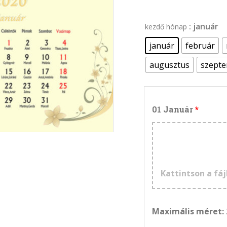
: január
kezdő hónap
január
február
augusztus
szept
01 Január
Kattintson a fáj
Maximális méret: