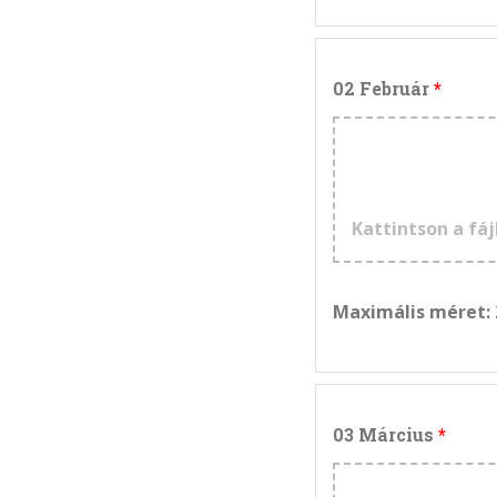
02 Február
Kattintson a fáj
Maximális méret:
03 Március