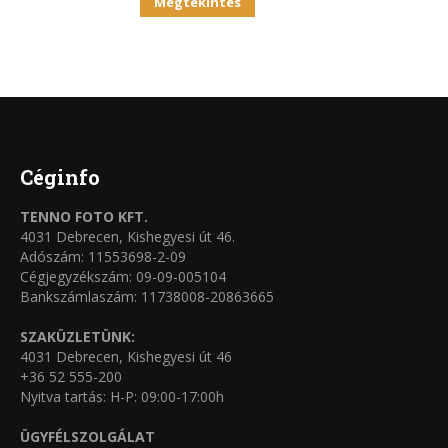
Ennek
ki
Megtekintés
A
a
változatok
terméknek
a
több
termékoldalon
variációja
választhatók
van.
ki
A
Céginfo
változatok
TENNO FOTO KFT.
a
4031 Debrecen, Kishegyesi út 46.
termékoldalon
Adószám: 11553698-2-09
Cégjegyzékszám: 09-09-005104
választhatók
Bankszámlaszám: 11738008-20863665
ki
SZAKÜZLETÜNK:
4031 Debrecen, Kishegyesi út 46
+36 52 555-200
Nyitva tartás: H-P: 09:00-17:00h
ÜGYFÉLSZOLGÁLAT