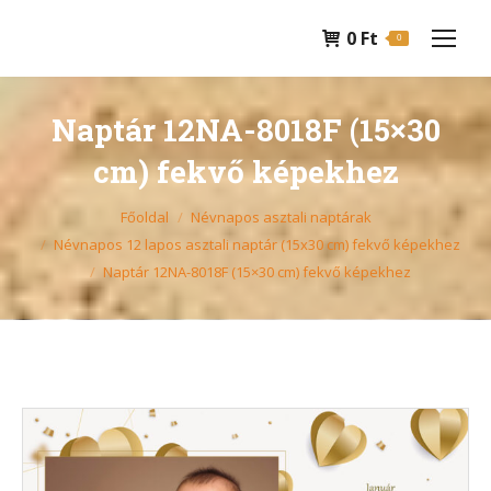
0
Ft
0
Naptár 12NA-8018F (15×30
cm) fekvő képekhez
You are here:
Főoldal
Névnapos asztali naptárak
Névnapos 12 lapos asztali naptár (15x30 cm) fekvő képekhez
Naptár 12NA-8018F (15×30 cm) fekvő képekhez