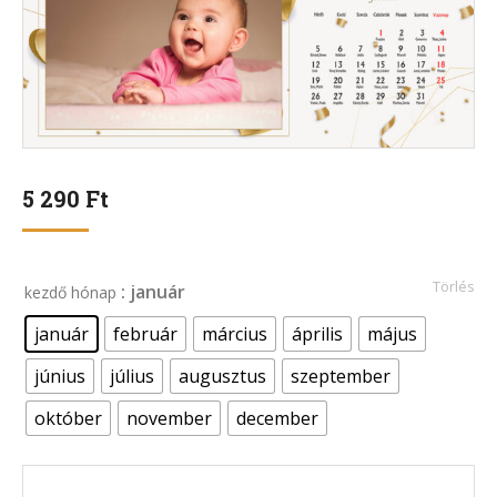
5 290
Ft
Törlés
: január
kezdő hónap
január
február
március
április
május
június
július
augusztus
szeptember
október
november
december