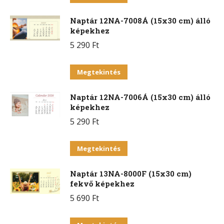
A
a
változatok
Naptár 12NA-7008Á (15x30 cm) álló
terméknek
a
képekhez
több
termékoldalon
5 290
Ft
variációja
választhatók
van.
Ennek
ki
Megtekintés
A
a
változatok
Naptár 12NA-7006Á (15x30 cm) álló
terméknek
a
képekhez
több
termékoldalon
5 290
Ft
variációja
választhatók
van.
Ennek
ki
Megtekintés
A
a
változatok
Naptár 13NA-8000F (15x30 cm)
terméknek
a
fekvő képekhez
több
termékoldalon
5 690
Ft
variációja
választhatók
van.