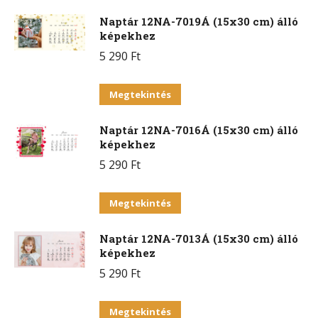
Naptár 12NA-7019Á (15x30 cm) álló
képekhez
5 290
Ft
Ennek
Megtekintés
a
Naptár 12NA-7016Á (15x30 cm) álló
terméknek
képekhez
több
5 290
Ft
variációja
van.
Ennek
Megtekintés
A
a
változatok
Naptár 12NA-7013Á (15x30 cm) álló
terméknek
a
képekhez
több
termékoldalon
5 290
Ft
variációja
választhatók
van.
Ennek
ki
Megtekintés