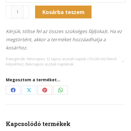
Naptár
Kosárba teszem
12NA-
Alternative:
8018F
Kérjük, töltse fel az összes szükséges fájl(oka)t. Ha ez
(15x30
megtörtént, akkor a terméket hozzáadhatja a
cm)
kosárhoz.
fekvő
képekhez
Kategóriák:
Névnapos 12 lapos asztali naptár (15x30 cm) fekvő
képekhez
,
Névnapos asztali naptárak
mennyiség
Megosztom a terméket...
Share
Share
Share
Share
on
on
on
on
Facebook
X
Pinterest
WhatsApp
Kapcsolódó termékek