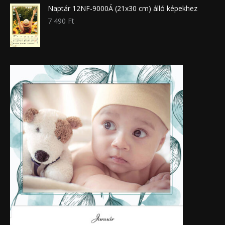
Naptár 12NF-9000Á (21x30 cm) álló képekhez
7 490
Ft