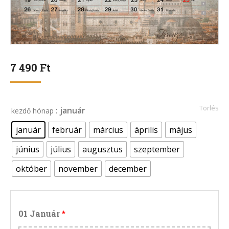
7 490
Ft
Törlés
: január
kezdő hónap
január
február
március
április
május
június
július
augusztus
szeptember
október
november
december
01 Január