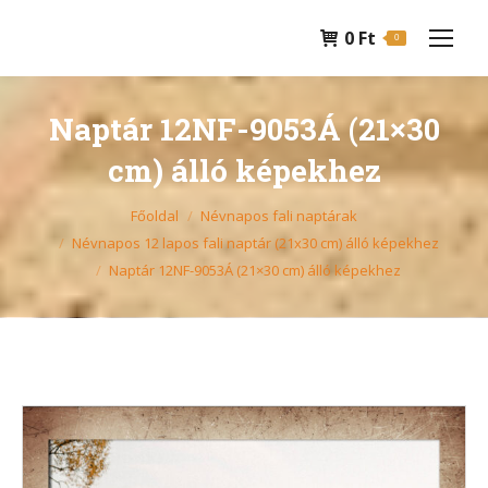
0
Ft
0
Naptár 12NF-9053Á (21×30
cm) álló képekhez
You are here:
Főoldal
Névnapos fali naptárak
Névnapos 12 lapos fali naptár (21x30 cm) álló képekhez
Naptár 12NF-9053Á (21×30 cm) álló képekhez