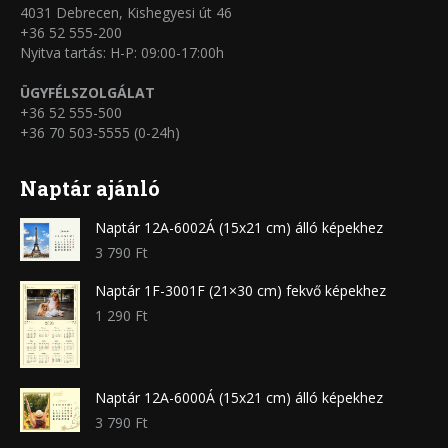
4031 Debrecen, Kishegyesi út 46
+36 52 555-200
Nyitva tartás: H-P: 09:00-17:00h
ÜGYFÉLSZOLGÁLAT
+36 52 555-500
+36 70 503-5555 (0-24h)
Naptár ajánló
Naptár 12A-6002Á (15x21 cm) álló képekhez
3 790
Ft
Naptár 1F-3001F (21×30 cm) fekvő képekhez
1 290
Ft
Naptár 12A-6000Á (15x21 cm) álló képekhez
3 790
Ft