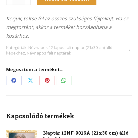
12NF-
Alternative:
9053Á
Kérjük, töltse fel az összes szükséges fájl(oka)t. Ha ez
(21x30
megtörtént, akkor a terméket hozzáadhatja a
cm)
kosárhoz.
álló
képekhez
Kategóriák:
Névnapos 12 lapos fali naptár (21x30 cm) álló
képekhez
,
Névnapos fali naptárak
mennyiség
Megosztom a terméket...
Share
Share
Share
Share
on
on
on
on
Facebook
X
Pinterest
WhatsApp
Kapcsolódó termékek
Naptár 12NF-9016Á (21x30 cm) álló