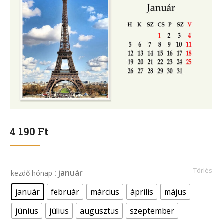
4 190
Ft
Törlés
: január
kezdő hónap
január
február
március
április
május
június
július
augusztus
szeptember