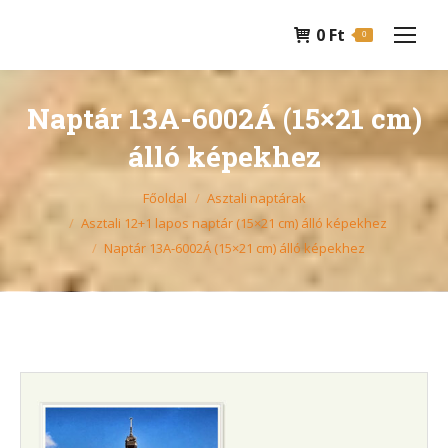
0
Ft
0
Naptár 13A-6002Á (15×21 cm)
álló képekhez
You are here:
Főoldal
Asztali naptárak
Asztali 12+1 lapos naptár (15×21 cm) álló képekhez
Naptár 13A-6002Á (15×21 cm) álló képekhez