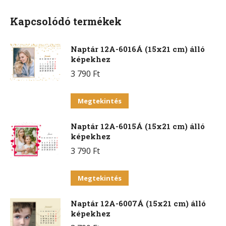
Facebook
X
Pinterest
WhatsApp
Kapcsolódó termékek
Naptár 12A-6016Á (15x21 cm) álló
képekhez
3 790
Ft
Ennek
Megtekintés
a
Naptár 12A-6015Á (15x21 cm) álló
terméknek
képekhez
több
3 790
Ft
variációja
van.
Ennek
Megtekintés
A
a
változatok
Naptár 12A-6007Á (15x21 cm) álló
terméknek
a
képekhez
több