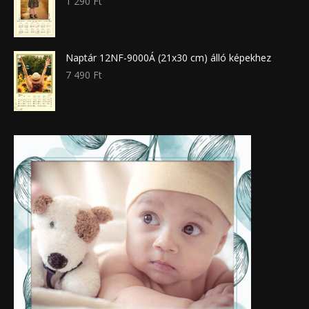
1 290
Ft
Naptár 12NF-9000Á (21x30 cm) álló képekhez
7 490
Ft