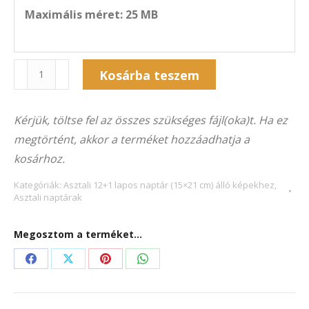
Maximális méret: 25 MB
Naptár
Kosárba teszem
13A-
Alternative:
6002Á
Kérjük, töltse fel az összes szükséges fájl(oka)t. Ha ez
(15x21
megtörtént, akkor a terméket hozzáadhatja a
cm)
kosárhoz.
álló
képekhez
Kategóriák:
Asztali 12+1 lapos naptár (15×21 cm) álló képekhez
,
Asztali naptárak
mennyiség
Megosztom a terméket...
Share
Share
Share
Share
on
on
on
on