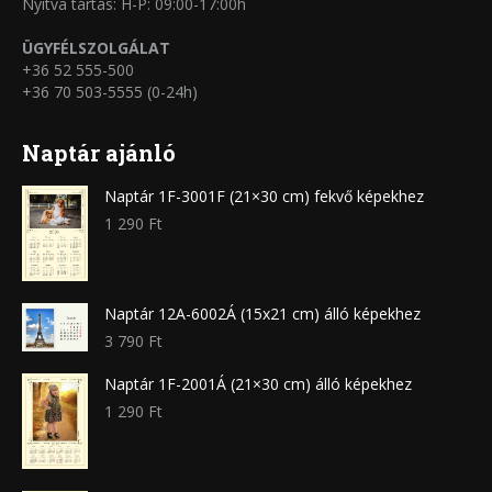
Nyitva tartás: H-P: 09:00-17:00h
ÜGYFÉLSZOLGÁLAT
+36 52 555-500
+36 70 503-5555 (0-24h)
Naptár ajánló
Naptár 1F-3001F (21×30 cm) fekvő képekhez
1 290
Ft
Naptár 12A-6002Á (15x21 cm) álló képekhez
3 790
Ft
Naptár 1F-2001Á (21×30 cm) álló képekhez
1 290
Ft