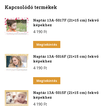
Kapcsolódó termékek
Naptár 13A-5017F (21×15 cm) fekvő
képekhez
4 190
Ft
Ennek
Megtekintés
a
Naptár 13A-5016F (21×15 cm) fekvő
terméknek
képekhez
több
4 190
Ft
variációja
van.
Ennek
Megtekintés
A
a
változatok
Naptár 13A-5015F (21×15 cm) fekvő
terméknek
a
képekhez
több
termékoldalon
4 190
Ft