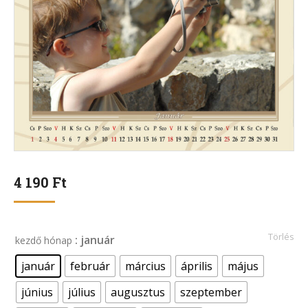
4 190
Ft
Törlés
: január
kezdő hónap
január
február
március
április
május
június
július
augusztus
szeptember