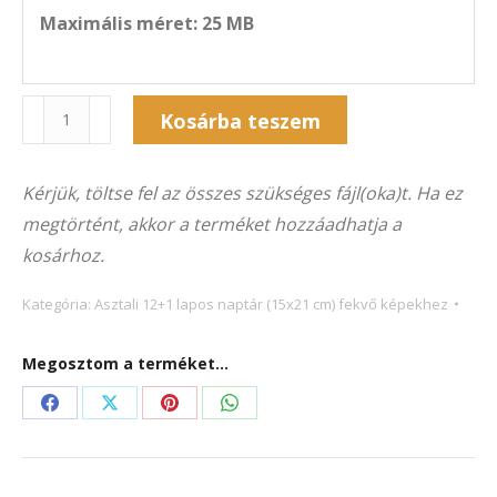
Maximális méret: 25 MB
Naptár
Kosárba teszem
13A-
Alternative:
5007F
Kérjük, töltse fel az összes szükséges fájl(oka)t. Ha ez
(21×15
megtörtént, akkor a terméket hozzáadhatja a
cm)
kosárhoz.
fekvő
képekhez
Kategória:
Asztali 12+1 lapos naptár (15x21 cm) fekvő képekhez
mennyiség
Megosztom a terméket...
Share
Share
Share
Share
on
on
on
on
Facebook
X
Pinterest
WhatsApp