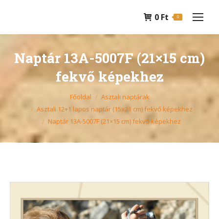
0
Ft
0
Naptár 13A-5007F (21×15 cm)
fekvő képekhez
You are here:
Főoldal
Asztali naptárak
Asztali 12+1 lapos naptár (15x21 cm) fekvő képekhez
Naptár 13A-5007F (21×15 cm) fekvő képekhez