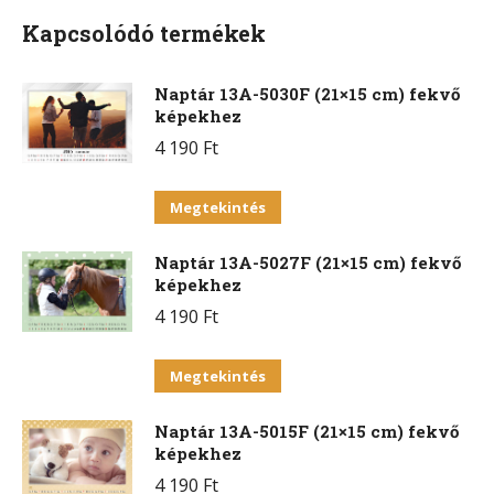
Kapcsolódó termékek
Naptár 13A-5030F (21×15 cm) fekvő
képekhez
4 190
Ft
Ennek
Megtekintés
a
Naptár 13A-5027F (21×15 cm) fekvő
terméknek
képekhez
több
4 190
Ft
variációja
van.
Ennek
Megtekintés
A
a
változatok
Naptár 13A-5015F (21×15 cm) fekvő
terméknek
a
képekhez
több
termékoldalon
4 190
Ft