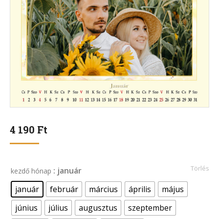
4 190
Ft
Törlés
: január
kezdő hónap
január
február
március
április
május
június
július
augusztus
szeptember