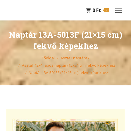
0
Ft
0
Naptár 13A-5013F (21×15 cm)
fekvő képekhez
You are here:
Főoldal
Asztali naptárak
Asztali 12+1 lapos naptár (15x21 cm) fekvő képekhez
Naptár 13A-5013F (21×15 cm) fekvő képekhez