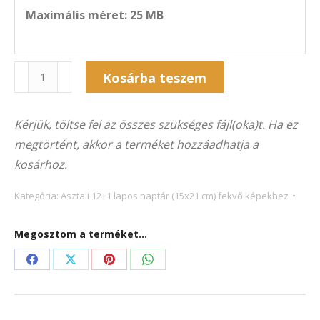
Maximális méret: 25 MB
Naptár
Kosárba teszem
13A-
Alternative:
5013F
Kérjük, töltse fel az összes szükséges fájl(oka)t. Ha ez
(21×15
megtörtént, akkor a terméket hozzáadhatja a
cm)
kosárhoz.
fekvő
képekhez
Kategória:
Asztali 12+1 lapos naptár (15x21 cm) fekvő képekhez
mennyiség
Megosztom a terméket...
Share
Share
Share
Share
on
on
on
on
Facebook
X
Pinterest
WhatsApp