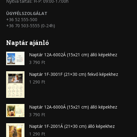
Nyitva tartás: H-P: 09:00-17:00h
ÜGYFÉLSZOLGÁLAT
+36 52 555-500
+36 70 503-5555 (0-24h)
Naptár ajánló
Naptár 12A-6002Á (15x21 cm) álló képekhez
3 790
Ft
Naptár 1F-3001F (21×30 cm) fekvő képekhez
1 290
Ft
Naptár 12A-6000Á (15x21 cm) álló képekhez
3 790
Ft
Naptár 1F-2001Á (21×30 cm) álló képekhez
1 290
Ft