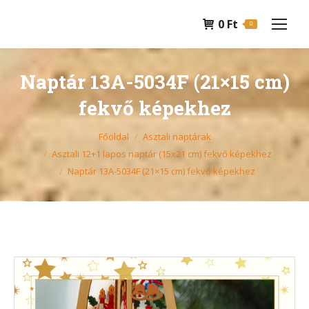
0
Ft
0
Naptár 13A-5034F (21×15 cm)
fekvő képekhez
You are here:
Főoldal
Asztali naptárak
Asztali 12+1 lapos naptár (15x21 cm) fekvő képekhez
Naptár 13A-5034F (21×15 cm) fekvő képekhez