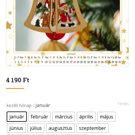
4 190
Ft
Törlés
: január
kezdő hónap
január
február
március
április
május
június
július
augusztus
szeptember