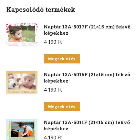
Kapcsolódó termékek
Naptár 13A-5017F (21×15 cm) fekvő
képekhez
4 190
Ft
Ennek
Megtekintés
a
Naptár 13A-5015F (21×15 cm) fekvő
terméknek
képekhez
több
4 190
Ft
variációja
van.
Ennek
Megtekintés
A
a
változatok
Naptár 13A-5011F (21×15 cm) fekvő
terméknek
a
képekhez
több
termékoldalon
4 190
Ft