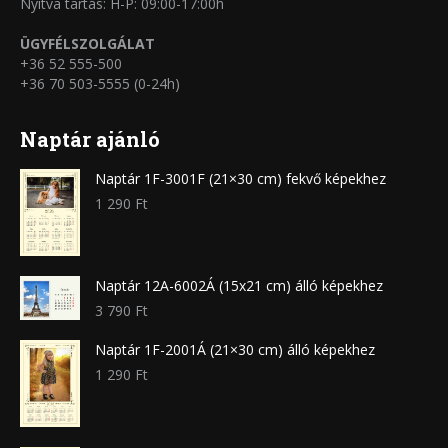
Nyitva tartás: H-P: 09:00-17:00h
ÜGYFÉLSZOLGÁLAT
+36 52 555-500
+36 70 503-5555 (0-24h)
Naptár ajánló
Naptár 1F-3001F (21×30 cm) fekvő képekhez
1 290
Ft
Naptár 12A-6002Á (15x21 cm) álló képekhez
3 790
Ft
Naptár 1F-2001Á (21×30 cm) álló képekhez
1 290
Ft