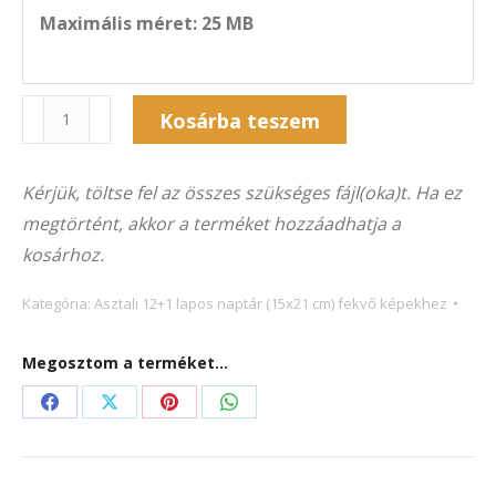
Maximális méret: 25 MB
Naptár
Kosárba teszem
13A-
Alternative:
5034F
Kérjük, töltse fel az összes szükséges fájl(oka)t. Ha ez
(21×15
megtörtént, akkor a terméket hozzáadhatja a
cm)
kosárhoz.
fekvő
képekhez
Kategória:
Asztali 12+1 lapos naptár (15x21 cm) fekvő képekhez
mennyiség
Megosztom a terméket...
Share
Share
Share
Share
on
on
on
on
Facebook
X
Pinterest
WhatsApp