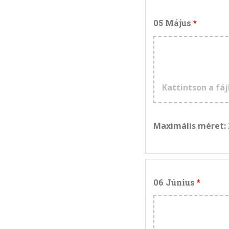
05 Május
Kattintson a fáj
Maximális méret:
06 Június