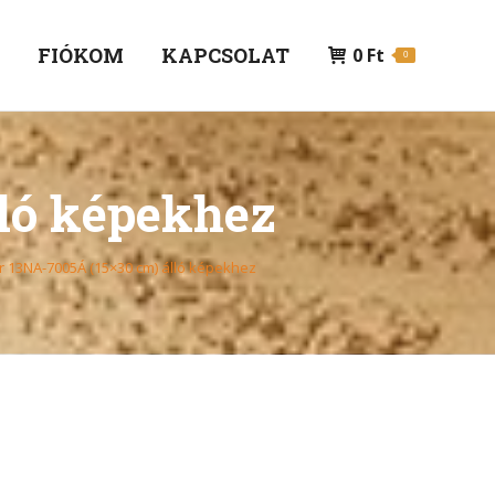
P
FIÓKOM
KAPCSOLAT
0
Ft
0
lló képekhez
r 13NA-7005Á (15×30 cm) álló képekhez