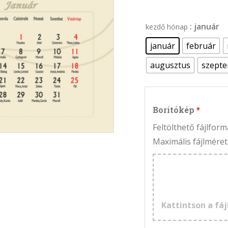
: január
kezdő hónap
január
február
augusztus
szept
Borítókép
Feltölthető fájlfo
Maximális fájlméret
Kattintson a fáj