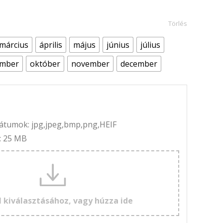
Törlés
március
április
május
június
július
ember
október
november
december
rmátumok: jpg,jpeg,bmp,png,HEIF
: 25 MB
l kiválasztásához, vagy húzza ide