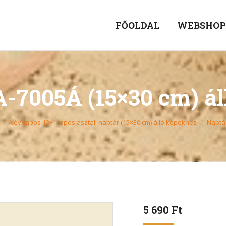
FŐOLDAL
WEBSHO
-7005Á (15×30 cm) á
Névnapos 12+1 lapos asztali naptár (15×30 cm) álló képekhez
Naptá
5 690
Ft