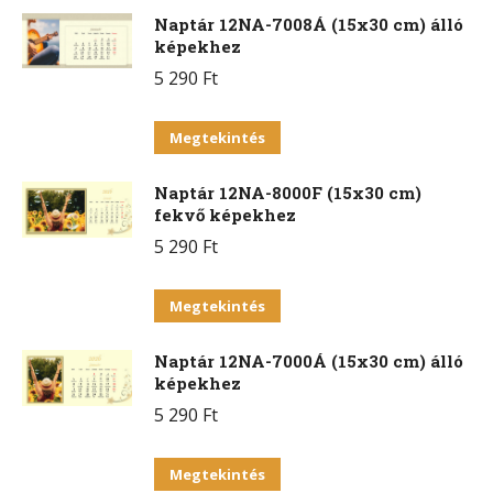
változatok
Naptár 12NA-7008Á (15x30 cm) álló
terméknek
a
képekhez
több
termékoldalon
5 290
Ft
variációja
választhatók
van.
Ennek
ki
Megtekintés
A
a
változatok
Naptár 12NA-8000F (15x30 cm)
terméknek
a
fekvő képekhez
több
termékoldalon
5 290
Ft
variációja
választhatók
van.
Ennek
ki
Megtekintés
A
a
változatok
Naptár 12NA-7000Á (15x30 cm) álló
terméknek
a
képekhez
több
termékoldalon
5 290
Ft
variációja
választhatók
van.
Ennek
ki
Megtekintés
A