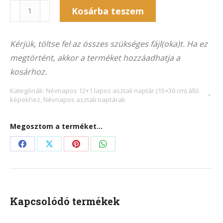
Naptár
Kosárba teszem
13NA-
Alternative:
7009Á
Kérjük, töltse fel az összes szükséges fájl(oka)t. Ha ez
(15x30
megtörtént, akkor a terméket hozzáadhatja a
cm)
kosárhoz.
álló
képekhez
Kategóriák:
Névnapos 12+1 lapos asztali naptár (15×30 cm) álló
képekhez
,
Névnapos asztali naptárak
mennyiség
Megosztom a terméket...
Share
Share
Share
Share
on
on
on
on
Facebook
X
Pinterest
WhatsApp
Kapcsolódó termékek