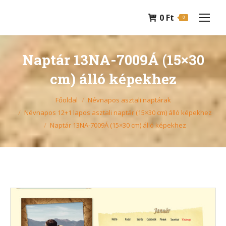
0
Ft
0
Naptár 13NA-7009Á (15×30
cm) álló képekhez
You are here:
Főoldal
Névnapos asztali naptárak
Névnapos 12+1 lapos asztali naptár (15×30 cm) álló képekhez
Naptár 13NA-7009Á (15×30 cm) álló képekhez