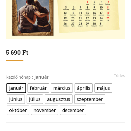
5 690
Ft
Törlés
: január
kezdő hónap
január
február
március
április
május
június
július
augusztus
szeptember
október
november
december