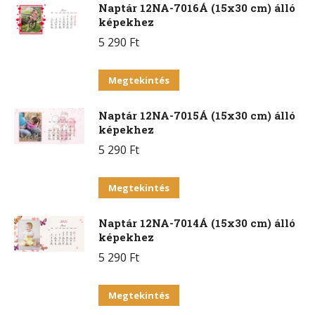
Naptár 12NA-7016Á (15x30 cm) álló
képekhez
5 290
Ft
Ennek
Megtekintés
a
Naptár 12NA-7015Á (15x30 cm) álló
terméknek
képekhez
több
5 290
Ft
variációja
van.
Ennek
Megtekintés
A
a
változatok
Naptár 12NA-7014Á (15x30 cm) álló
terméknek
a
képekhez
több
termékoldalon
5 290
Ft
variációja
választhatók
van.
Ennek
ki
Megtekintés
A
a