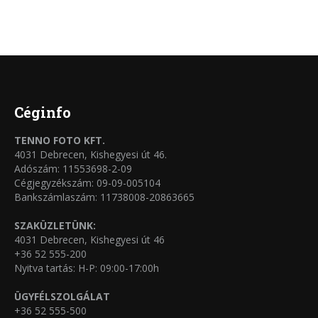
a
változatok
terméknek
a
több
termékoldalon
variációja
választhatók
van.
ki
A
Céginfo
változatok
TENNO FOTO KFT.
a
4031 Debrecen, Kishegyesi út 46.
termékoldalon
Adószám: 11553698-2-09
Cégjegyzékszám: 09-09-005104
választhatók
Bankszámlaszám: 11738008-20863665
ki
SZAKÜZLETÜNK:
4031 Debrecen, Kishegyesi út 46
+36 52 555-200
Nyitva tartás: H-P: 09:00-17:00h
ÜGYFÉLSZOLGÁLAT
+36 52 555-500