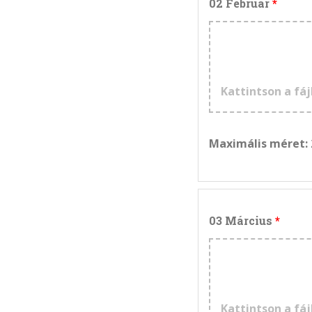
02 Február
Kattintson a fáj
Maximális méret:
03 Március
Kattintson a fáj