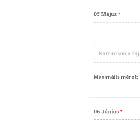
05 Május
Kattintson a fáj
Maximális méret:
06 Június