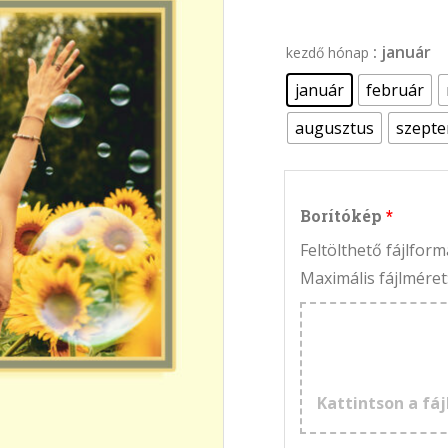
: január
kezdő hónap
január
február
augusztus
szept
Borítókép
Feltölthető fájlfo
Maximális fájlméret
Kattintson a fáj