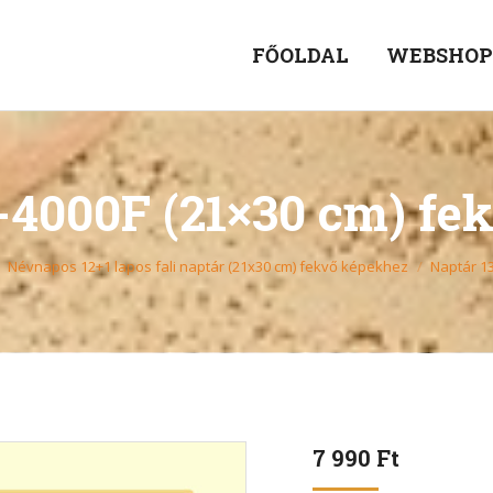
FŐOLDAL
WEBSHO
-4000F (21×30 cm) fe
Névnapos 12+1 lapos fali naptár (21x30 cm) fekvő képekhez
Naptár 1
7 990
Ft