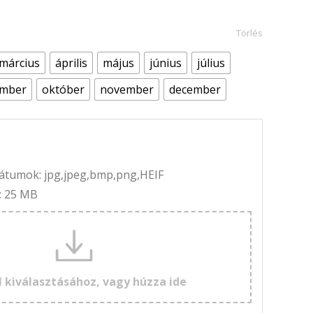
Törlés
március
április
május
június
július
ember
október
november
december
rmátumok: jpg,jpeg,bmp,png,HEIF
: 25 MB
l kiválasztásához, vagy húzza ide