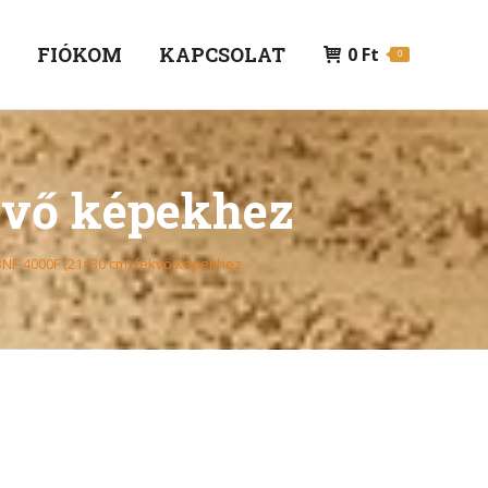
P
FIÓKOM
KAPCSOLAT
0
Ft
0
kvő képekhez
3NF-4000F (21×30 cm) fekvő képekhez