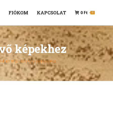
P
FIÓKOM
KAPCSOLAT
0
Ft
0
kvő képekhez
3NF-4011F (21×30 cm) fekvő képekhez