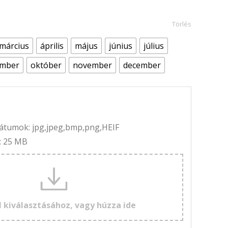
Törlés
március
április
május
június
július
ember
október
november
december
rmátumok: jpg,jpeg,bmp,png,HEIF
: 25 MB
l kiválasztásához, vagy húzza ide