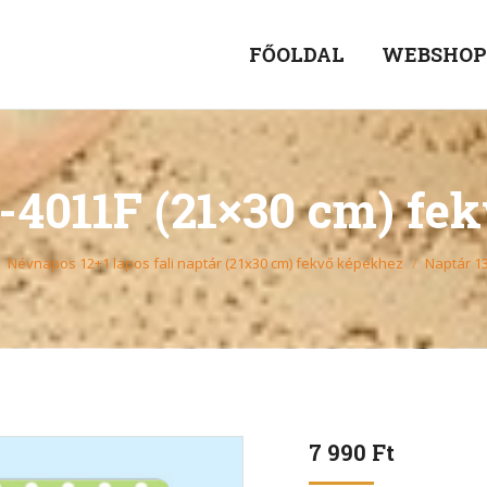
FŐOLDAL
WEBSHO
-4011F (21×30 cm) fe
Névnapos 12+1 lapos fali naptár (21x30 cm) fekvő képekhez
Naptár 1
7 990
Ft