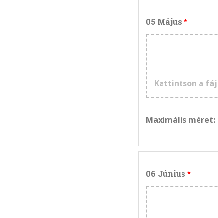
05 Május
Kattintson a fáj
Maximális méret:
06 Június