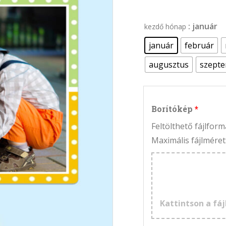
: január
kezdő hónap
január
február
augusztus
szept
Borítókép
Feltölthető fájlfo
Maximális fájlméret
Kattintson a fáj