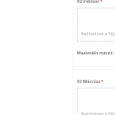
02 Február
Kattintson a fáj
Maximális méret:
03 Március
Kattintson a fáj