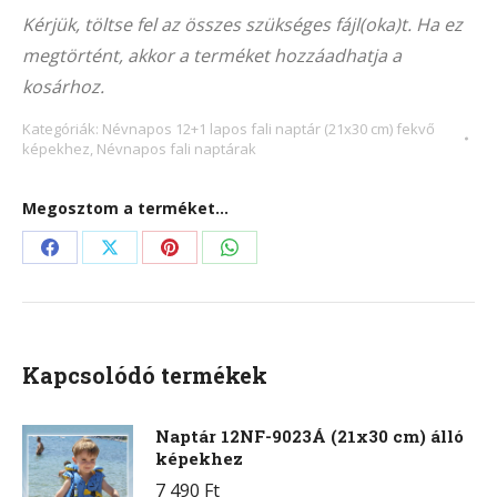
4038F
Kérjük, töltse fel az összes szükséges fájl(oka)t. Ha ez
(21x30
megtörtént, akkor a terméket hozzáadhatja a
cm)
kosárhoz.
fekvő
képekhez
Kategóriák:
Névnapos 12+1 lapos fali naptár (21x30 cm) fekvő
képekhez
,
Névnapos fali naptárak
mennyiség
Megosztom a terméket...
Share
Share
Share
Share
on
on
on
on
Facebook
X
Pinterest
WhatsApp
Kapcsolódó termékek
Naptár 12NF-9023Á (21x30 cm) álló
képekhez
7 490
Ft