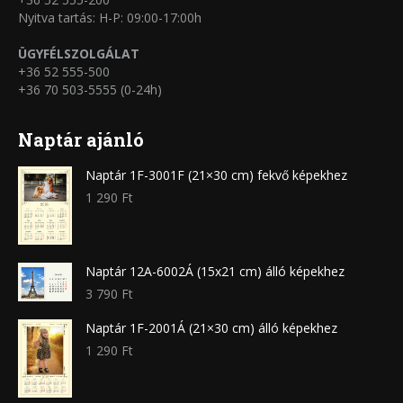
Nyitva tartás: H-P: 09:00-17:00h
ÜGYFÉLSZOLGÁLAT
+36 52 555-500
+36 70 503-5555 (0-24h)
Naptár ajánló
Naptár 1F-3001F (21×30 cm) fekvő képekhez
1 290
Ft
Naptár 12A-6002Á (15x21 cm) álló képekhez
3 790
Ft
Naptár 1F-2001Á (21×30 cm) álló képekhez
1 290
Ft