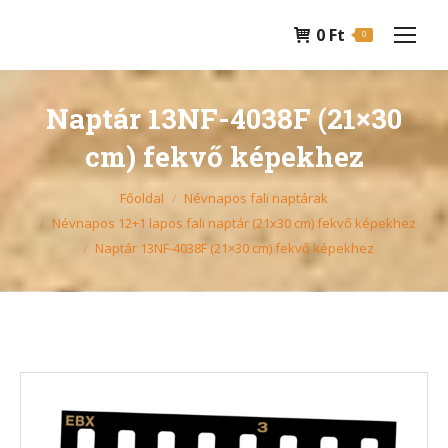
0
Ft
0
Naptár 13NF-4038F (21×30
cm) fekvő képekhez
You are here:
Főoldal
Névnapos fali naptárak
Névnapos 12+1 lapos fali naptár (21x30 cm) fekvő képekhez
Naptár 13NF-4038F (21×30 cm) fekvő képekhez