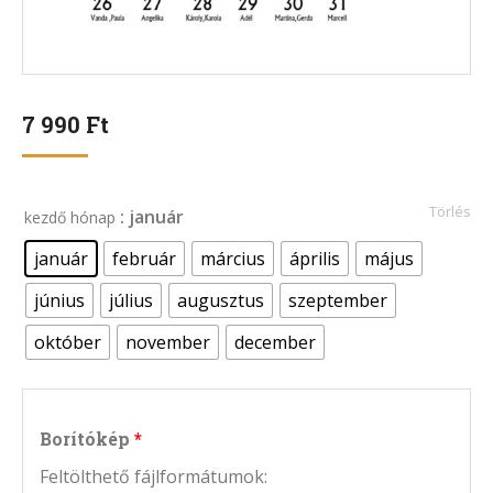
7 990
Ft
Törlés
: január
kezdő hónap
január
február
március
április
május
június
július
augusztus
szeptember
október
november
december
Borítókép
Feltölthető fájlformátumok: