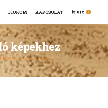
P
FIÓKOM
KAPCSOLAT
0
Ft
0
lló képekhez
NF-9004Á (21×30 cm) álló képekhez