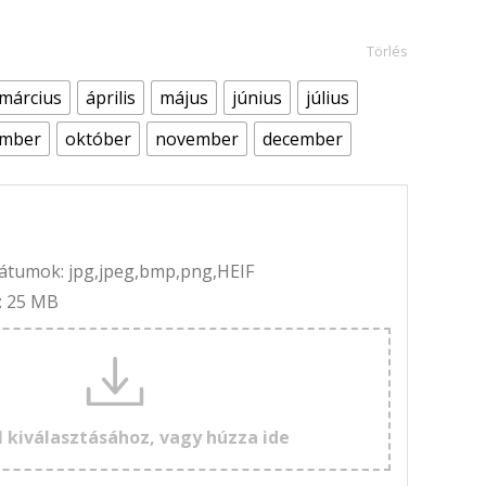
Törlés
március
április
május
június
július
ember
október
november
december
rmátumok: jpg,jpeg,bmp,png,HEIF
: 25 MB
l kiválasztásához, vagy húzza ide