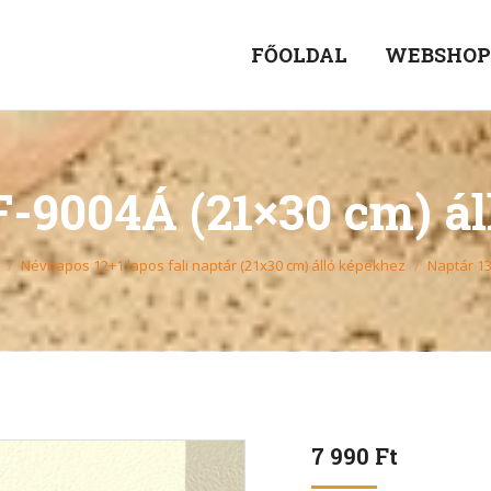
FŐOLDAL
WEBSHO
-9004Á (21×30 cm) á
Névnapos 12+1 lapos fali naptár (21x30 cm) álló képekhez
Naptár 13
7 990
Ft