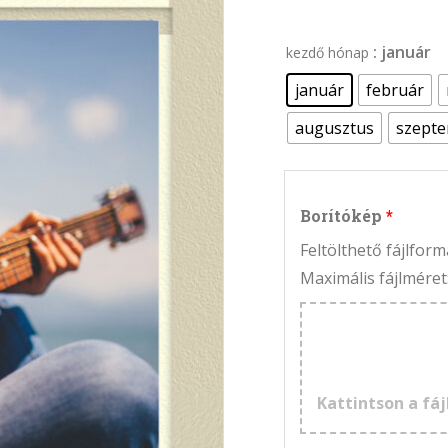
: január
kezdő hónap
január
február
augusztus
szept
Borítókép
Feltölthető fájlfo
Maximális fájlméret
Kattintson a fáj