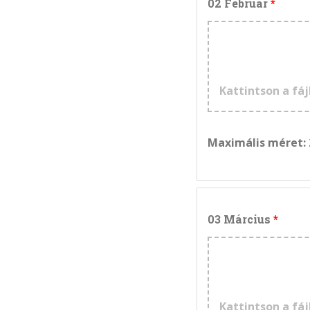
02 Február
Kattintson a fáj
Maximális méret:
03 Március
Kattintson a fáj