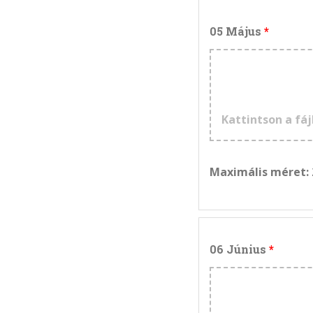
05 Május
Kattintson a fáj
Maximális méret:
06 Június