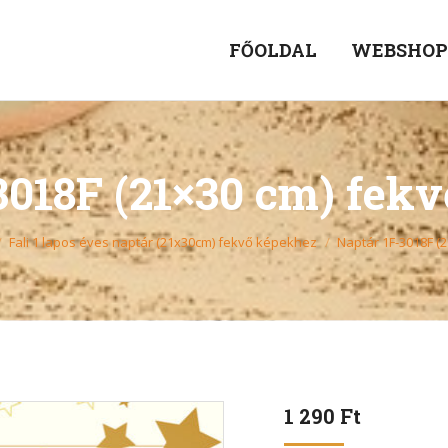
FŐOLDAL
WEBSHO
3018F (21×30 cm) fek
Fali 1 lapos éves naptár (21x30cm) fekvő képekhez
Naptár 1F-3018F (
1 290
Ft