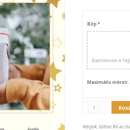
Kép
Kattintson a fáj
Maximális méret:
Naptár
Kos
1F-
3018F
Kérjük, töltse fel az 
(21×30