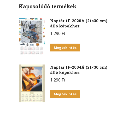
Kapcsolódó termékek
Naptár 1F-2020Á (21×30 cm)
álló képekhez
1 290
Ft
Megtekintés
Naptár 1F-2004Á (21×30 cm)
álló képekhez
1 290
Ft
Megtekintés