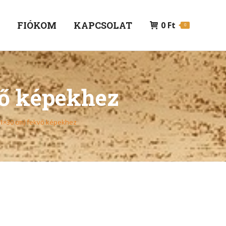
P
FIÓKOM
KAPCSOLAT
0
Ft
0
vő képekhez
21×30 cm) fekvő képekhez