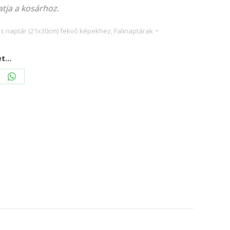
tja a kosárhoz.
ves naptár (21x30cm) fekvő képekhez
,
Falinaptárak
...
re
Share
on
erest
WhatsApp