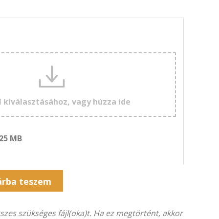
l kiválasztásához, vagy húzza ide
 25 MB
Alternative:
árba teszem
összes szükséges fájl(oka)t. Ha ez megtörtént, akkor