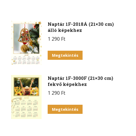
Naptár 1F-2018Á (21×30 cm)
álló képekhez
1 290
Ft
Megtekintés
Naptár 1F-3000F (21×30 cm)
fekvő képekhez
1 290
Ft
Megtekintés