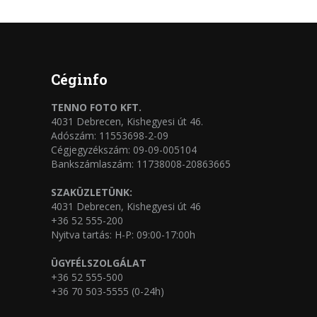
Céginfo
TENNO FOTO KFT.
4031 Debrecen, Kishegyesi út 46.
Adószám: 11553698-2-09
Cégjegyzékszám: 09-09-005104
Bankszámlaszám: 11738008-20863665
SZAKÜZLETÜNK:
4031 Debrecen, Kishegyesi út 46
+36 52 555-200
Nyitva tartás: H-P: 09:00-17:00h
ÜGYFÉLSZOLGÁLAT
+36 52 555-500
+36 70 503-5555 (0-24h)