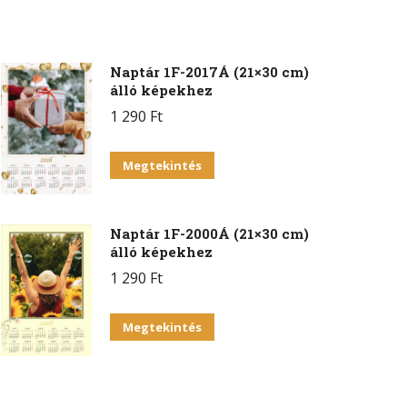
Naptár 1F-2017Á (21×30 cm)
álló képekhez
1 290
Ft
Megtekintés
Naptár 1F-2000Á (21×30 cm)
álló képekhez
1 290
Ft
Megtekintés