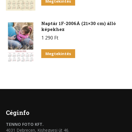
Megtekintés
Naptár 1F-2006Á (21×30 cm) álló
képekhez
1 290
Ft
Megtekintés
Céginfo
TENNO FOTO KFT.
4031 Debrecen, Kishegyesi út 46.