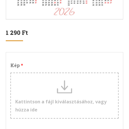
1 290
Ft
Kép
Kattintson a fájl kiválasztásához, vagy
húzza ide