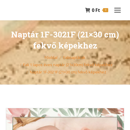
0
Ft
0
Naptár 1F-3021F (21×30 cm)
fekvő képekhez
You are here:
Főoldal
Falinaptárak
Fali 1 lapos éves naptár (21x30cm) fekvő képekhez
Naptár 1F-3021F (21×30 cm) fekvő képekhez