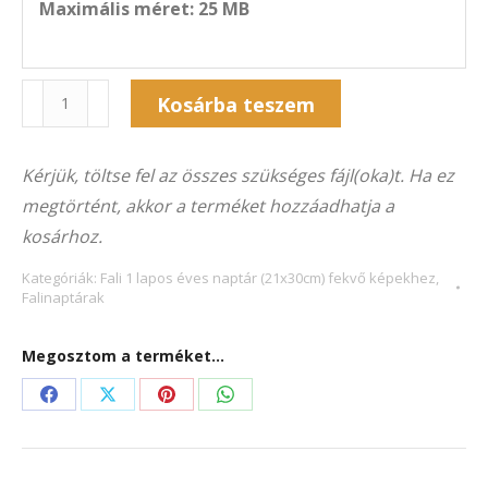
Maximális méret: 25 MB
Naptár
Alternative:
Kosárba teszem
1F-
3021F
Kérjük, töltse fel az összes szükséges fájl(oka)t. Ha ez
(21×30
megtörtént, akkor a terméket hozzáadhatja a
cm)
kosárhoz.
fekvő
képekhez
Kategóriák:
Fali 1 lapos éves naptár (21x30cm) fekvő képekhez
,
Falinaptárak
mennyiség
Megosztom a terméket...
Share
Share
Share
Share
on
on
on
on
Facebook
X
Pinterest
WhatsApp