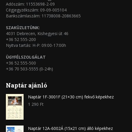
Adószám: 11553698-2-09
Cégjegyzékszám: 09-09-005104
Bankszámlaszám: 11738008-20863665
SZAKÜZLETÜNK:
4031 Debrecen, Kishegyesi út 46
+36 52 555-200
Nyitva tartás: H-P: 09:00-17:00h
ÜGYFÉLSZOLGÁLAT
+36 52 555-500
+36 70 503-5555 (0-24h)
Naptár ajánló
Naptár 1F-3001F (21×30 cm) fekvő képekhez
1 290
Ft
Naptár 12A-6002Á (15x21 cm) álló képekhez