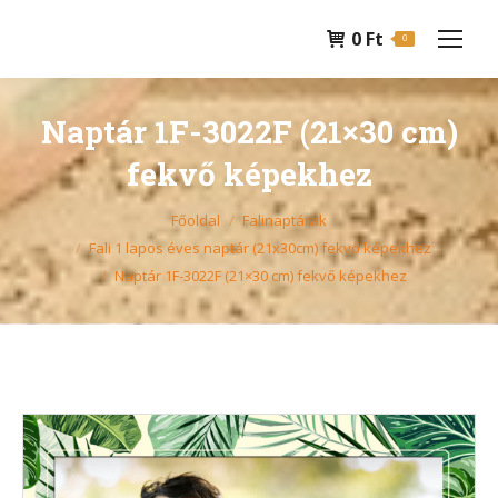
0
Ft
0
Naptár 1F-3022F (21×30 cm)
fekvő képekhez
You are here:
Főoldal
Falinaptárak
Fali 1 lapos éves naptár (21x30cm) fekvő képekhez
Naptár 1F-3022F (21×30 cm) fekvő képekhez