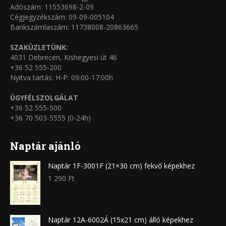
Adószám: 11553698-2-09
Cégjegyzékszám: 09-09-005104
Bankszámlaszám: 11738008-20863665
SZAKÜZLETÜNK:
4031 Debrecen, Kishegyesi út 46
+36 52 555-200
Nyitva tartás: H-P: 09:00-17:00h
ÜGYFÉLSZOLGÁLAT
+36 52 555-500
+36 70 503-5555 (0-24h)
Naptár ajánló
Naptár 1F-3001F (21×30 cm) fekvő képekhez
1 290
Ft
Naptár 12A-6002Á (15x21 cm) álló képekhez