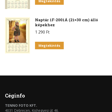
Megtekintés
Naptár 1F-2001Á (21×30 cm) álló
képekhez
1 290
Ft
Megtekintés
Céginfo
TENNO FOTO KFT.
4031 Debrecen, Kishegyesi út 46.