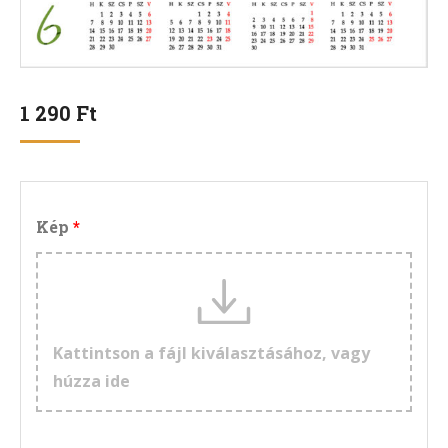
1 290
Ft
Kép
Kattintson a fájl kiválasztásához, vagy
húzza ide