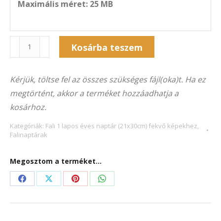
Maximális méret: 25 MB
Naptár
Alternative:
Kosárba teszem
1F-
3022F
Kérjük, töltse fel az összes szükséges fájl(oka)t. Ha ez
(21×30
megtörtént, akkor a terméket hozzáadhatja a
cm)
kosárhoz.
fekvő
képekhez
Kategóriák:
Fali 1 lapos éves naptár (21x30cm) fekvő képekhez
,
Falinaptárak
mennyiség
Megosztom a terméket...
Share
Share
Share
Share
on
on
on
on
Facebook
X
Pinterest
WhatsApp