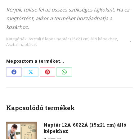
Alternative:
105Á
Kérjük, töltse fel az összes szükséges fájl(oka)t. Ha ez
(15×21
megtörtént, akkor a terméket hozzáadhatja a
cm)
kosárhoz.
álló
képekhez
Kategóriák:
Asztali 6 lapos naptár (15x21 cm) álló képekhez
,
Asztali naptárak
mennyiség
Megosztom a terméket...
Share
Share
Share
Share
on
on
on
on
Facebook
X
Pinterest
WhatsApp
Kapcsolódó termékek
Naptár 12A-6022Á (15x21 cm) álló
képekhez