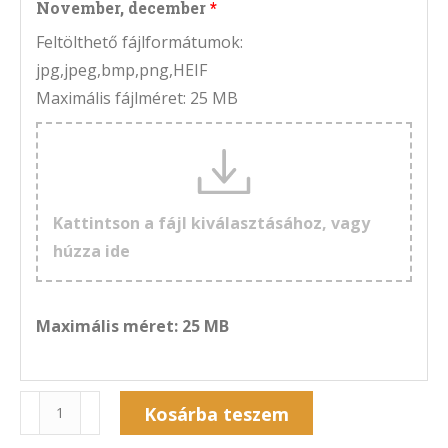
November, december
Feltölthető fájlformátumok:
jpg,jpeg,bmp,png,HEIF
Maximális fájlméret: 25 MB
Kattintson a fájl kiválasztásához, vagy
húzza ide
Maximális méret: 25 MB
Naptár
Kosárba teszem
6A-