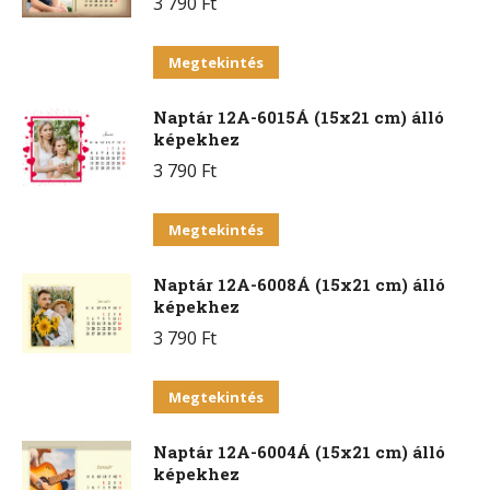
3 790
Ft
Ennek
Megtekintés
a
Naptár 12A-6015Á (15x21 cm) álló
terméknek
képekhez
több
3 790
Ft
variációja
van.
Ennek
Megtekintés
A
a
változatok
Naptár 12A-6008Á (15x21 cm) álló
terméknek
a
képekhez
több
termékoldalon
3 790
Ft
variációja
választhatók
van.
Ennek
ki
Megtekintés
A
a
változatok
Naptár 12A-6004Á (15x21 cm) álló
terméknek
a
képekhez
több