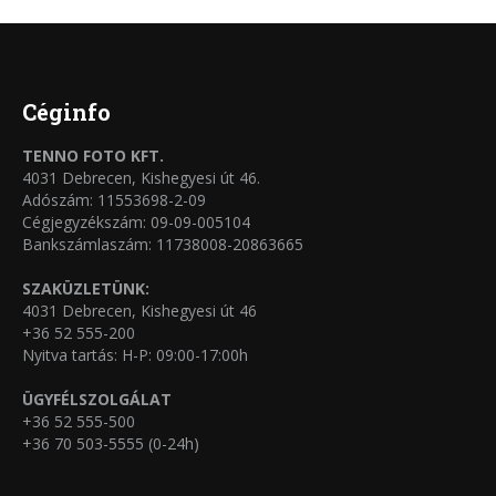
több
termékoldalon
variációja
választhatók
van.
ki
A
Céginfo
változatok
TENNO FOTO KFT.
a
4031 Debrecen, Kishegyesi út 46.
termékoldalon
Adószám: 11553698-2-09
Cégjegyzékszám: 09-09-005104
választhatók
Bankszámlaszám: 11738008-20863665
ki
SZAKÜZLETÜNK:
4031 Debrecen, Kishegyesi út 46
+36 52 555-200
Nyitva tartás: H-P: 09:00-17:00h
ÜGYFÉLSZOLGÁLAT
+36 52 555-500
+36 70 503-5555 (0-24h)