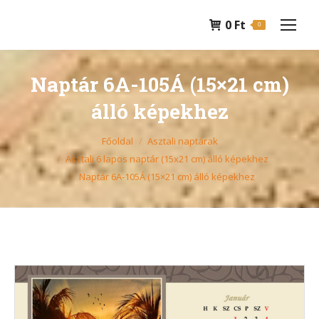
0
Ft
0
Naptár 6A-105Á (15×21 cm)
álló képekhez
You are here:
Főoldal
Asztali naptárak
Asztali 6 lapos naptár (15x21 cm) álló képekhez
Naptár 6A-105Á (15×21 cm) álló képekhez