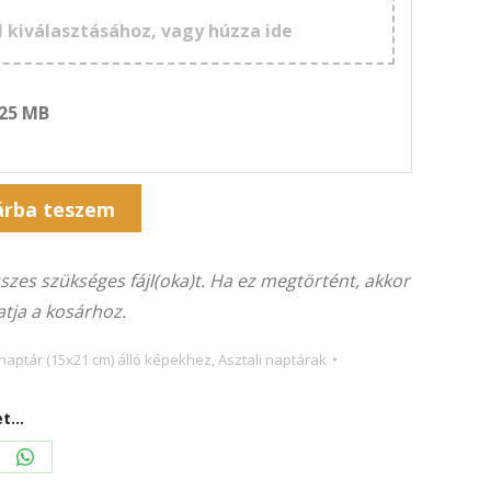
l kiválasztásához, vagy húzza ide
 25 MB
árba teszem
összes szükséges fájl(oka)t. Ha ez megtörtént, akkor
tja a kosárhoz.
 naptár (15x21 cm) álló képekhez
,
Asztali naptárak
...
re
Share