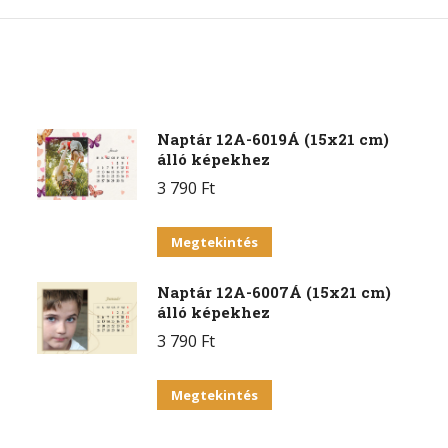
on
on
on
Facebook
X
Pint
Naptár 12A-6019Á (15x21 cm)
álló képekhez
3 790
Ft
Ennek
Megtekintés
a
Naptár 12A-6007Á (15x21 cm)
terméknek
álló képekhez
több
3 790
Ft
variációja
van.
Ennek
Megtekintés
A
a
változatok