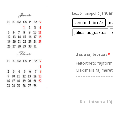
: januá
kezdő hónapok
január, február
má
július, augusztus
Január, február
Feltölthető fájlfo
Maximális fájlméret
Kattintson a fáj