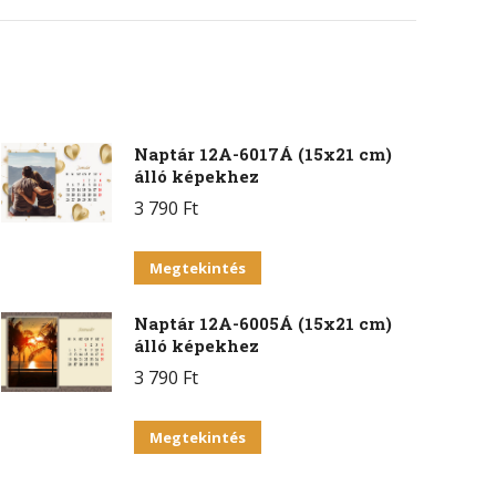
on
erest
WhatsApp
Naptár 12A-6017Á (15x21 cm)
álló képekhez
3 790
Ft
Ennek
Megtekintés
a
Naptár 12A-6005Á (15x21 cm)
terméknek
álló képekhez
több
3 790
Ft
variációja
van.
Ennek
Megtekintés
A
a
változatok