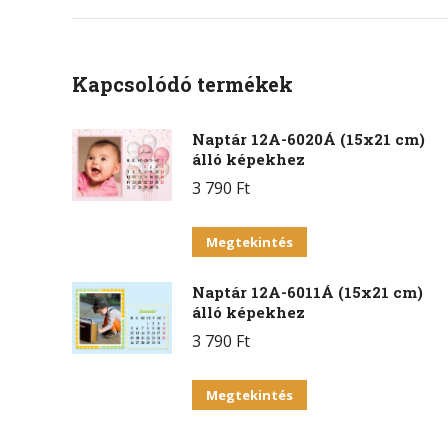
Kapcsolódó termékek
Naptár 12A-6020Á (15x21 cm)
álló képekhez
3 790
Ft
Ennek
Megtekintés
a
Naptár 12A-6011Á (15x21 cm)
terméknek
álló képekhez
több
3 790
Ft
variációja
van.
Ennek
Megtekintés
A
a
változatok