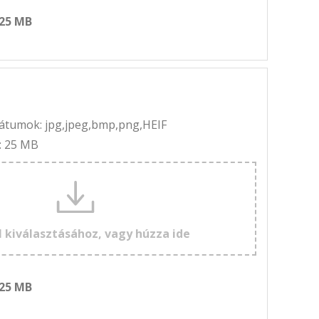
 25 MB
rmátumok: jpg,jpeg,bmp,png,HEIF
: 25 MB
l kiválasztásához, vagy húzza ide
 25 MB