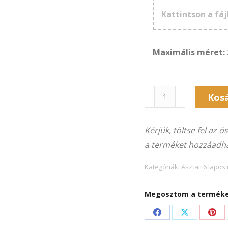
Kattintson a fáj
Maximális méret:
Naptár
Kos
6A-
Alternative:
115Á
Kérjük, töltse fel az 
(15×21
a terméket hozzáadha
cm)
álló
Kategóriák:
Asztali 6 lapos
képekhez
mennyiség
Megosztom a terméket
Share
Share
Sha