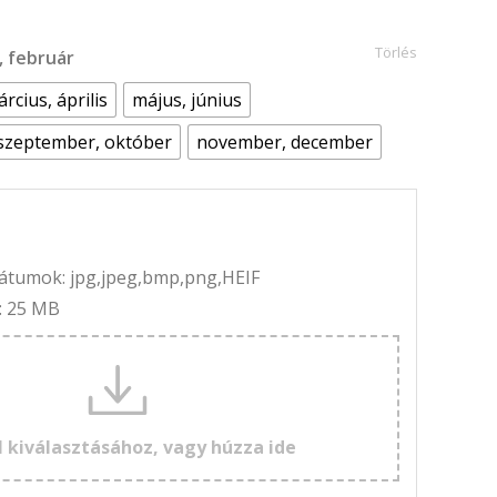
Törlés
r, február
rcius, április
május, június
szeptember, október
november, december
rmátumok: jpg,jpeg,bmp,png,HEIF
: 25 MB
l kiválasztásához, vagy húzza ide