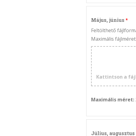
Május, június
Feltölthető fájlfo
Maximális fájlméret
Kattintson a fáj
Maximális méret:
Július, augusztus