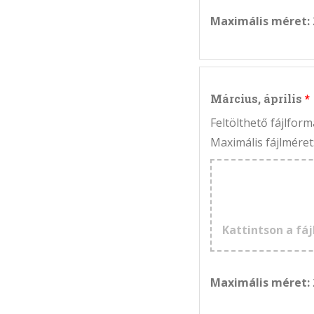
Maximális méret:
Március, április
Feltölthető fájlfo
Maximális fájlméret
Kattintson a fáj
Maximális méret: