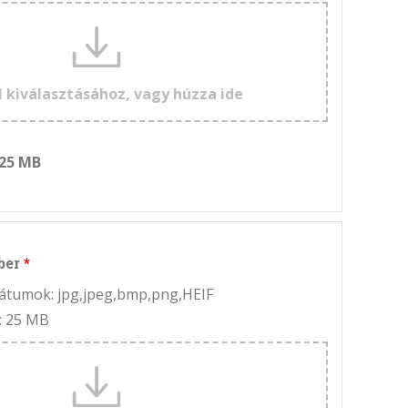
l kiválasztásához, vagy húzza ide
 25 MB
ber
rmátumok: jpg,jpeg,bmp,png,HEIF
: 25 MB