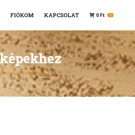
P
FIÓKOM
KAPCSOLAT
0
Ft
0
ó képekhez
15×21 cm) álló képekhez