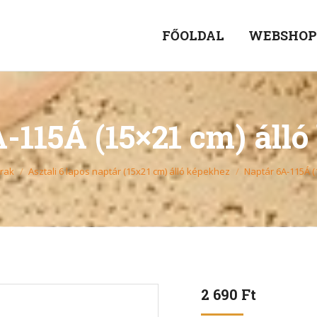
FŐOLDAL
WEBSHO
-115Á (15×21 cm) áll
árak
Asztali 6 lapos naptár (15x21 cm) álló képekhez
Naptár 6A-115Á (
2 690
Ft