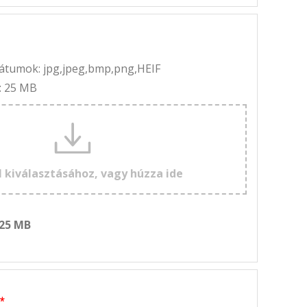
rmátumok: jpg,jpeg,bmp,png,HEIF
: 25 MB
l kiválasztásához, vagy húzza ide
 25 MB