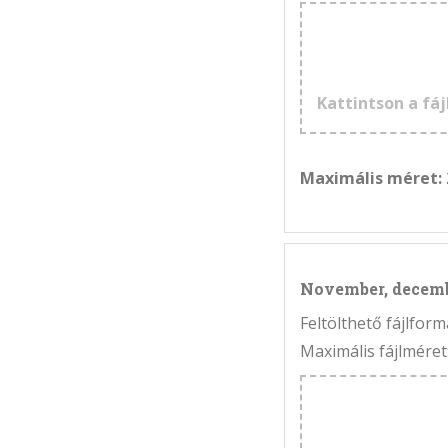
Kattintson a fáj
Maximális méret:
November, decem
Feltölthető fájlfo
Maximális fájlméret