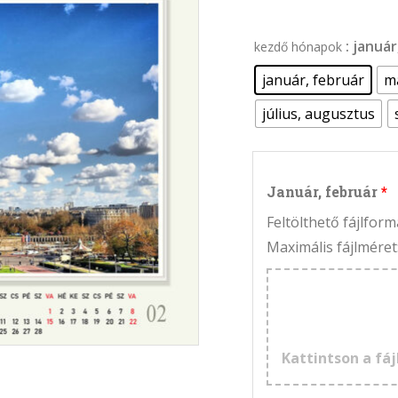
: januá
kezdő hónapok
január, február
má
július, augusztus
Január, február
Feltölthető fájlfo
Maximális fájlméret
Kattintson a fáj