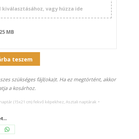
l kiválasztásához, vagy húzza ide
 25 MB
árba teszem
összes szükséges fájl(oka)t. Ha ez megtörtént, akkor
tja a kosárhoz.
s naptár (15x21 cm) fekvő képekhez
,
Asztali naptárak
...
re
Share