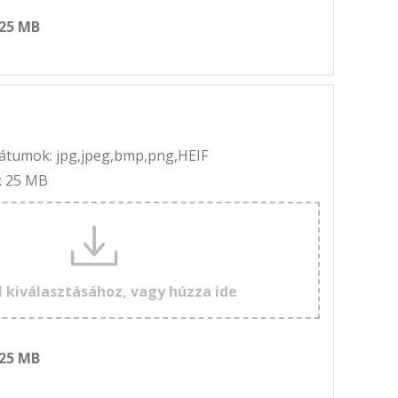
 25 MB
rmátumok: jpg,jpeg,bmp,png,HEIF
: 25 MB
l kiválasztásához, vagy húzza ide
 25 MB