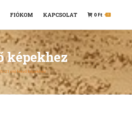
P
FIÓKOM
KAPCSOLAT
0
Ft
0
vő képekhez
(15×21 cm) fekvő képekhez