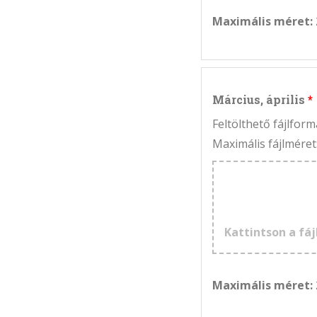
Maximális méret:
Március, április
Feltölthető fájlfo
Maximális fájlméret
Kattintson a fáj
Maximális méret: