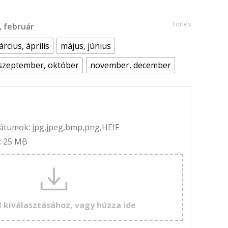
Törlés
r, február
rcius, április
május, június
szeptember, október
november, december
rmátumok: jpg,jpeg,bmp,png,HEIF
: 25 MB
l kiválasztásához, vagy húzza ide