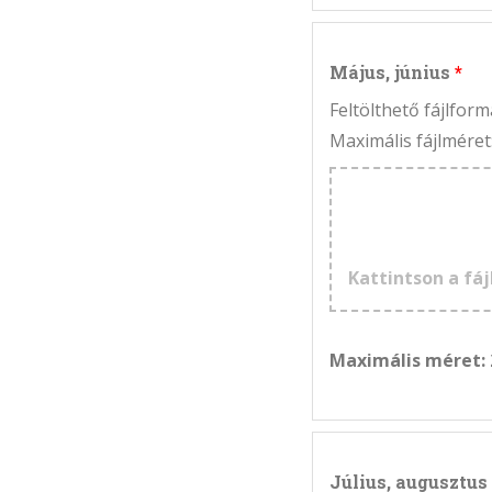
Május, június
Feltölthető fájlfo
Maximális fájlméret
Kattintson a fáj
Maximális méret:
Július, augusztus