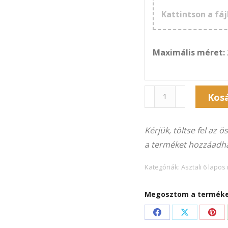
Kattintson a fáj
Maximális méret:
Naptár
Kos
6A-
Alternative:
202F
Kérjük, töltse fel az 
(15×21
a terméket hozzáadha
cm)
fekvő
Kategóriák:
Asztali 6 lapo
képekhez
mennyiség
Megosztom a terméket
Share
Share
Sha