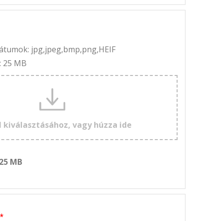
rmátumok: jpg,jpeg,bmp,png,HEIF
: 25 MB
l kiválasztásához, vagy húzza ide
 25 MB