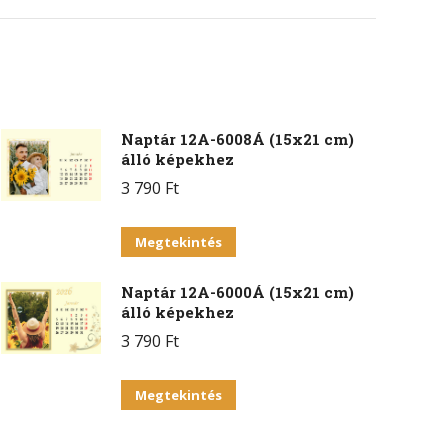
on
erest
WhatsApp
Naptár 12A-6008Á (15x21 cm)
álló képekhez
3 790
Ft
Ennek
Megtekintés
a
Naptár 12A-6000Á (15x21 cm)
terméknek
álló képekhez
több
3 790
Ft
variációja
van.
Ennek
Megtekintés
A
a
változatok