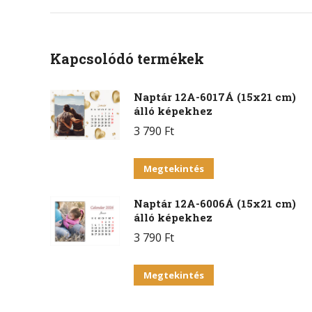
Kapcsolódó termékek
Naptár 12A-6017Á (15x21 cm)
álló képekhez
3 790
Ft
Ennek
Megtekintés
a
Naptár 12A-6006Á (15x21 cm)
terméknek
álló képekhez
több
3 790
Ft
variációja
van.
Ennek
Megtekintés
A
a
változatok