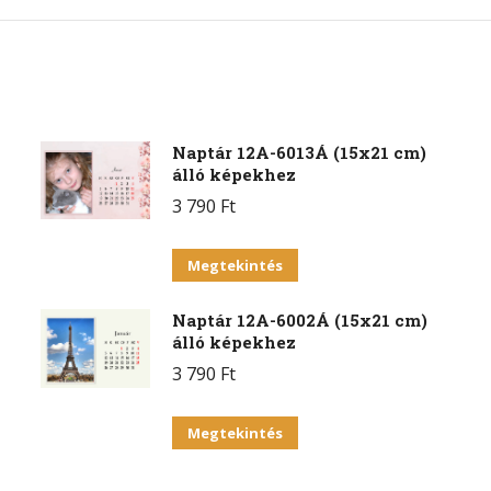
on
on
on
Facebook
X
Pint
Naptár 12A-6013Á (15x21 cm)
álló képekhez
3 790
Ft
Ennek
Megtekintés
a
Naptár 12A-6002Á (15x21 cm)
terméknek
álló képekhez
több
3 790
Ft
variációja
van.
Ennek
Megtekintés
A
a
változatok