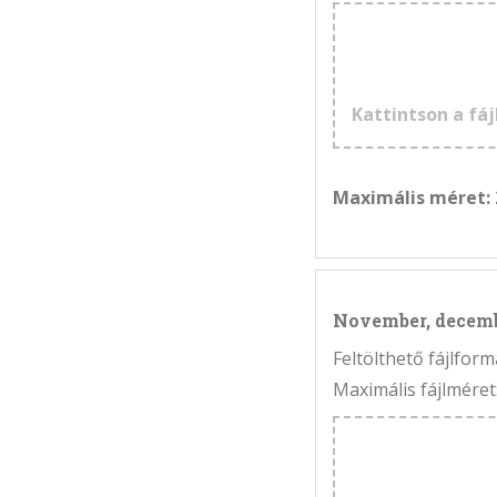
Kattintson a fáj
Maximális méret:
November, decem
Feltölthető fájlfo
Maximális fájlméret