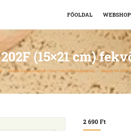
FŐOLDAL
WEBSHO
202F (15×21 cm) fek
ak
Asztali 6 lapos naptár (15x21 cm) fekvő képekhez
Naptár 6A-202F 
2 690
Ft