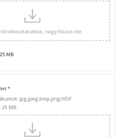
l kiválasztásához, vagy húzza ide
 25 MB
ber
rmátumok: jpg,jpeg,bmp,png,HEIF
: 25 MB