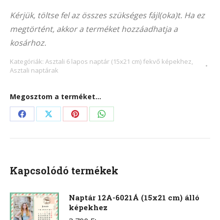
Alternative:
206F
Kérjük, töltse fel az összes szükséges fájl(oka)t. Ha ez
(15×21
megtörtént, akkor a terméket hozzáadhatja a
cm)
kosárhoz.
fekvő
képekhez
Kategóriák:
Asztali 6 lapos naptár (15x21 cm) fekvő képekhez
,
Asztali naptárak
mennyiség
Megosztom a terméket...
Share
Share
Share
Share
on
on
on
on
Facebook
X
Pinterest
WhatsApp
Kapcsolódó termékek
Naptár 12A-6021Á (15x21 cm) álló
képekhez