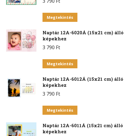
3 790
Ft
Ennek
Megtekintés
a
Naptár 12A-6020Á (15x21 cm) álló
terméknek
képekhez
több
3 790
Ft
variációja
van.
Ennek
Megtekintés
A
a
változatok
Naptár 12A-6012Á (15x21 cm) álló
terméknek
a
képekhez
több
termékoldalon
3 790
Ft
variációja
választhatók
van.
Ennek
ki
Megtekintés
A
a
változatok
Naptár 12A-6011Á (15x21 cm) álló
terméknek
a
képekhez
több