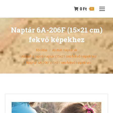
0
Ft
0
Naptár 6A-206F (15×21 cm)
fekvő képekhez
You are here:
Főoldal
Asztali naptárak
Asztali 6 lapos naptár (15x21 cm) fekvő képekhez
Naptár 6A-206F (15×21 cm) fekvő képekhez