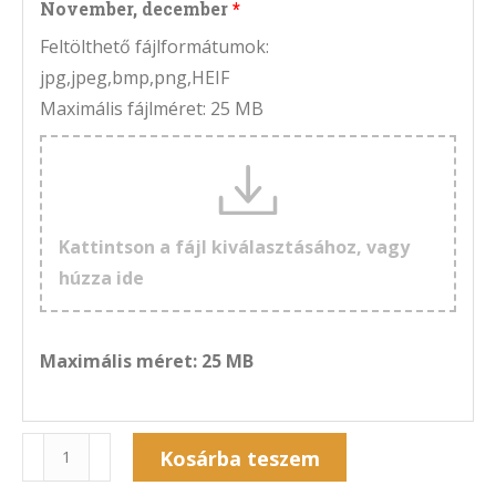
November, december
Feltölthető fájlformátumok:
jpg,jpeg,bmp,png,HEIF
Maximális fájlméret: 25 MB
Kattintson a fájl kiválasztásához, vagy
húzza ide
Maximális méret: 25 MB
Naptár
Kosárba teszem
6A-