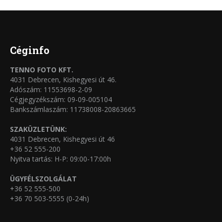
több
termékoldalon
variációja
választhatók
van.
ki
A
Céginfo
változatok
TENNO FOTO KFT.
a
4031 Debrecen, Kishegyesi út 46.
termékoldalon
Adószám: 11553698-2-09
Cégjegyzékszám: 09-09-005104
választhatók
Bankszámlaszám: 11738008-20863665
ki
SZAKÜZLETÜNK:
4031 Debrecen, Kishegyesi út 46
+36 52 555-200
Nyitva tartás: H-P: 09:00-17:00h
ÜGYFÉLSZOLGÁLAT
+36 52 555-500
+36 70 503-5555 (0-24h)