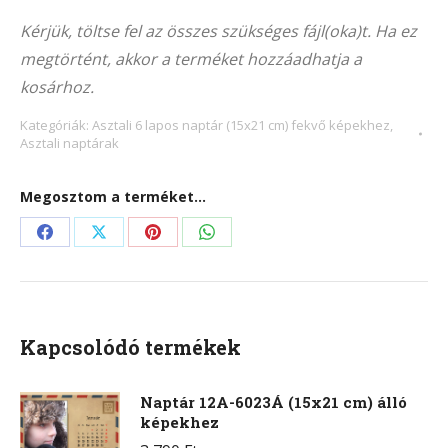
Alternative:
209F
Kérjük, töltse fel az összes szükséges fájl(oka)t. Ha ez
(15×21
megtörtént, akkor a terméket hozzáadhatja a
cm)
kosárhoz.
fekvő
képekhez
Kategóriák:
Asztali 6 lapos naptár (15x21 cm) fekvő képekhez
,
Asztali naptárak
mennyiség
Megosztom a terméket...
Share
Share
Share
Share
on
on
on
on
Facebook
X
Pinterest
WhatsApp
Kapcsolódó termékek
Naptár 12A-6023Á (15x21 cm) álló
képekhez