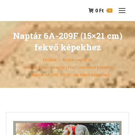
0
Ft
0
Naptár 6A-209F (15×21 cm)
fekvő képekhez
You are here:
Főoldal
Asztali naptárak
Asztali 6 lapos naptár (15x21 cm) fekvő képekhez
Naptár 6A-209F (15×21 cm) fekvő képekhez