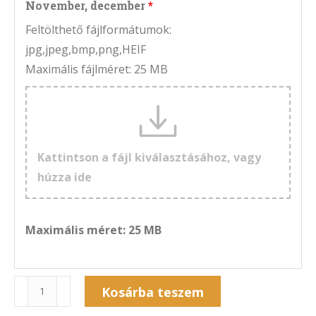
November, december
Feltölthető fájlformátumok:
jpg,jpeg,bmp,png,HEIF
Maximális fájlméret: 25 MB
Kattintson a fájl kiválasztásához, vagy
húzza ide
Maximális méret: 25 MB
Naptár
Kosárba teszem
6A-