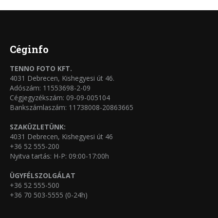
több
termékoldalon
variációja
választhatók
van.
ki
A
Céginfo
változatok
TENNO FOTO KFT.
a
4031 Debrecen, Kishegyesi út 46.
termékoldalon
Adószám: 11553698-2-09
Cégjegyzékszám: 09-09-005104
választhatók
Bankszámlaszám: 11738008-20863665
ki
SZAKÜZLETÜNK:
4031 Debrecen, Kishegyesi út 46
+36 52 555-200
Nyitva tartás: H-P: 09:00-17:00h
ÜGYFÉLSZOLGÁLAT
+36 52 555-500
+36 70 503-5555 (0-24h)