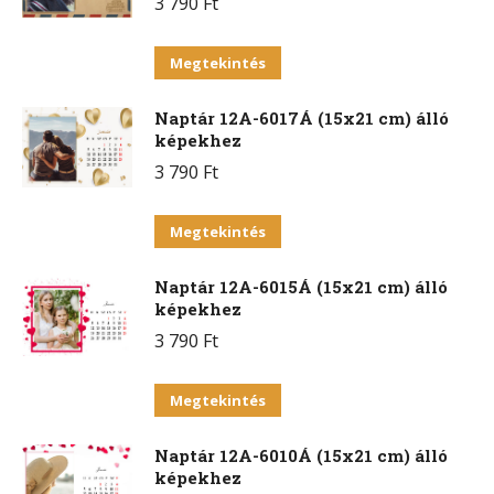
3 790
Ft
Ennek
Megtekintés
a
Naptár 12A-6017Á (15x21 cm) álló
terméknek
képekhez
több
3 790
Ft
variációja
van.
Ennek
Megtekintés
A
a
változatok
Naptár 12A-6015Á (15x21 cm) álló
terméknek
a
képekhez
több
termékoldalon
3 790
Ft
variációja
választhatók
van.
Ennek
ki
Megtekintés
A
a
változatok
Naptár 12A-6010Á (15x21 cm) álló
terméknek
a
képekhez
több