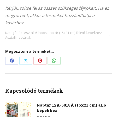
Alternative:
218F
Kérjük, töltse fel az összes szükséges fájl(oka)t. Ha ez
(15×21
megtörtént, akkor a terméket hozzáadhatja a
cm)
kosárhoz.
fekvő
képekhez
Kategóriák:
Asztali 6 lapos naptár (15x21 cm) fekvő képekhez
,
Asztali naptárak
mennyiség
Megosztom a terméket...
Share
Share
Share
Share
on
on
on
on
Facebook
X
Pinterest
WhatsApp
Kapcsolódó termékek
Naptár 12A-6018Á (15x21 cm) álló
képekhez