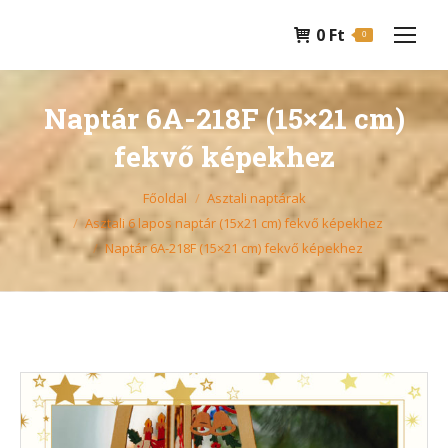
0
Ft
0
Naptár 6A-218F (15×21 cm)
fekvő képekhez
You are here:
Főoldal
Asztali naptárak
Asztali 6 lapos naptár (15x21 cm) fekvő képekhez
Naptár 6A-218F (15×21 cm) fekvő képekhez