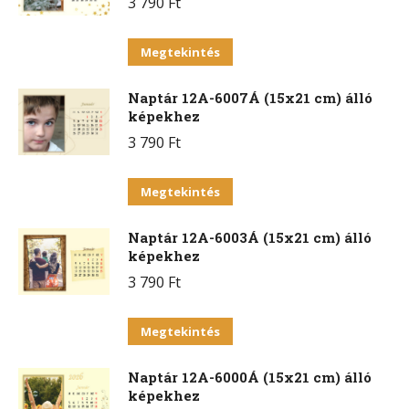
3 790
Ft
Ennek
Megtekintés
a
Naptár 12A-6007Á (15x21 cm) álló
terméknek
képekhez
több
3 790
Ft
variációja
van.
Ennek
Megtekintés
A
a
változatok
Naptár 12A-6003Á (15x21 cm) álló
terméknek
a
képekhez
több
termékoldalon
3 790
Ft
variációja
választhatók
van.
Ennek
ki
Megtekintés
A
a
változatok
Naptár 12A-6000Á (15x21 cm) álló
terméknek
a
képekhez
több