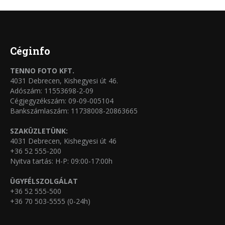
több
termékoldalon
variációja
választhatók
van.
ki
A
Céginfo
változatok
TENNO FOTO KFT.
a
4031 Debrecen, Kishegyesi út 46.
termékoldalon
Adószám: 11553698-2-09
Cégjegyzékszám: 09-09-005104
választhatók
Bankszámlaszám: 11738008-20863665
ki
SZAKÜZLETÜNK:
4031 Debrecen, Kishegyesi út 46
+36 52 555-200
Nyitva tartás: H-P: 09:00-17:00h
ÜGYFÉLSZOLGÁLAT
+36 52 555-500
+36 70 503-5555 (0-24h)