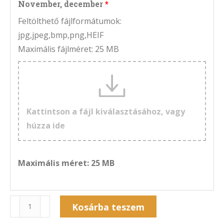
November, december
Feltölthető fájlformátumok:
jpg,jpeg,bmp,png,HEIF
Maximális fájlméret: 25 MB
Kattintson a fájl kiválasztásához, vagy
húzza ide
Maximális méret: 25 MB
Naptár
Kosárba teszem
6A-