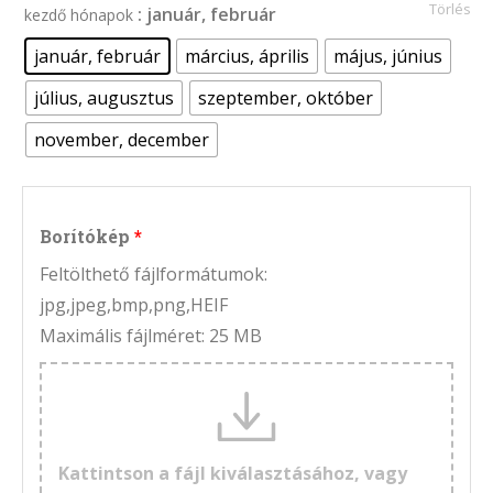
Törlés
: január, február
kezdő hónapok
január, február
március, április
május, június
július, augusztus
szeptember, október
november, december
Borítókép
Feltölthető fájlformátumok:
jpg,jpeg,bmp,png,HEIF
Maximális fájlméret: 25 MB
Kattintson a fájl kiválasztásához, vagy