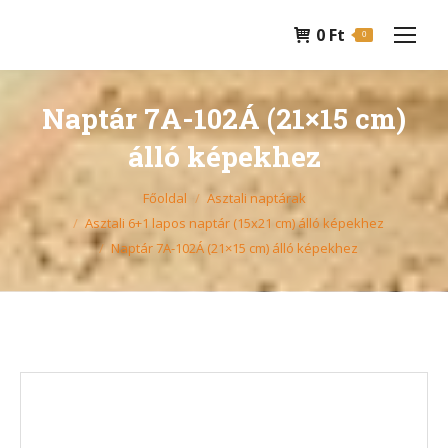
0
Ft
0
Naptár 7A-102Á (21×15 cm)
álló képekhez
You are here:
Főoldal
Asztali naptárak
Asztali 6+1 lapos naptár (15x21 cm) álló képekhez
Naptár 7A-102Á (21×15 cm) álló képekhez