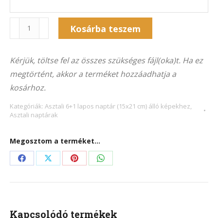
Naptár
Kosárba teszem
7A-
Alternative:
102Á
Kérjük, töltse fel az összes szükséges fájl(oka)t. Ha ez
(21×15
megtörtént, akkor a terméket hozzáadhatja a
cm)
kosárhoz.
álló
képekhez
Kategóriák:
Asztali 6+1 lapos naptár (15x21 cm) álló képekhez
,
Asztali naptárak
mennyiség
Megosztom a terméket...
Share
Share
Share
Share
on
on
on
on
Facebook
X
Pinterest
WhatsApp
Kapcsolódó termékek