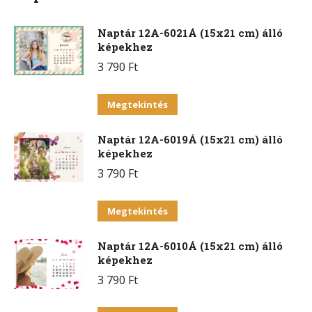
Naptár 12A-6021Á (15x21 cm) álló
képekhez
3 790
Ft
Ennek
Megtekintés
a
Naptár 12A-6019Á (15x21 cm) álló
terméknek
képekhez
több
3 790
Ft
variációja
van.
Ennek
Megtekintés
A
a
változatok
Naptár 12A-6010Á (15x21 cm) álló
terméknek
a
képekhez
több
termékoldalon
3 790
Ft
variációja
választhatók
van.