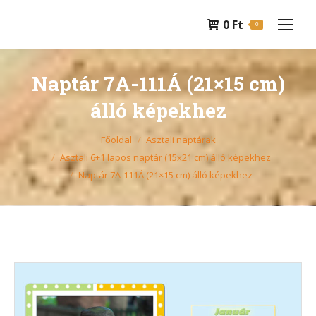
0
Ft
0
Naptár 7A-111Á (21×15 cm)
álló képekhez
You are here:
Főoldal
Asztali naptárak
Asztali 6+1 lapos naptár (15x21 cm) álló képekhez
Naptár 7A-111Á (21×15 cm) álló képekhez