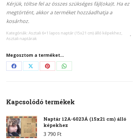
Kérjük, töltse fel az összes szükséges fájl(oka)t. Ha ez
(21×15
megtörtént, akkor a terméket hozzáadhatja a
cm)
kosárhoz.
álló
képekhez
Kategóriák:
Asztali 6+1 lapos naptár (15x21 cm) álló képekhez
,
Asztali naptárak
mennyiség
Megosztom a terméket...
Share
Share
Share
Share
on
on
on
on
Facebook
X
Pinterest
WhatsApp
Kapcsolódó termékek
Naptár 12A-6023Á (15x21 cm) álló
képekhez
3 790
Ft