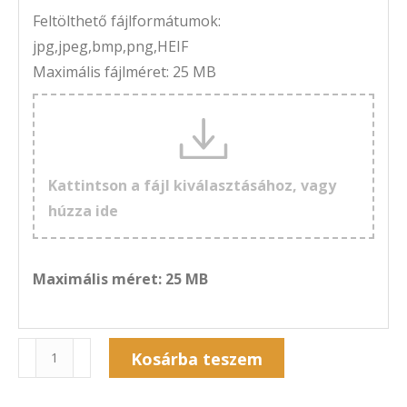
Feltölthető fájlformátumok:
jpg,jpeg,bmp,png,HEIF
Maximális fájlméret: 25 MB
Kattintson a fájl kiválasztásához, vagy
húzza ide
Maximális méret: 25 MB
Naptár
Kosárba teszem
7A-
Alternative:
111Á