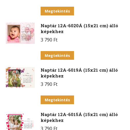
Ennek
Megtekintés
a
Naptár 12A-6020Á (15x21 cm) álló
terméknek
képekhez
több
3 790
Ft
variációja
van.
Ennek
Megtekintés
A
a
változatok
Naptár 12A-6019Á (15x21 cm) álló
terméknek
a
képekhez
több
termékoldalon
3 790
Ft
variációja
választhatók
van.
Ennek
ki
Megtekintés
A
a
változatok
Naptár 12A-6015Á (15x21 cm) álló
terméknek
a
képekhez
több
termékoldalon
3 790
Ft