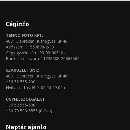
termékoldalon
variációja
választhatók
van.
ki
A
Céginfo
változatok
TENNO FOTO KFT.
a
4031 Debrecen, Kishegyesi út 46.
termékoldalon
Adószám: 11553698-2-09
Cégjegyzékszám: 09-09-005104
választhatók
Bankszámlaszám: 11738008-20863665
ki
SZAKÜZLETÜNK:
4031 Debrecen, Kishegyesi út 46
+36 52 555-200
Nyitva tartás: H-P: 09:00-17:00h
ÜGYFÉLSZOLGÁLAT
+36 52 555-500
+36 70 503-5555 (0-24h)
Naptár ajánló