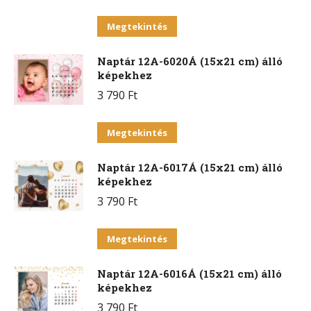
Ennek
Megtekintés
a
Naptár 12A-6020Á (15x21 cm) álló
terméknek
képekhez
több
3 790
Ft
variációja
van.
Ennek
Megtekintés
A
a
változatok
Naptár 12A-6017Á (15x21 cm) álló
terméknek
a
képekhez
több
termékoldalon
3 790
Ft
variációja
választhatók
van.
Ennek
ki
Megtekintés
A
a
változatok
Naptár 12A-6016Á (15x21 cm) álló
terméknek
a
képekhez
több
termékoldalon
3 790
Ft