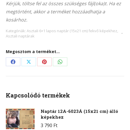
Kérjük, töltse fel az összes szükséges fájl(oka)t. Ha ez
(21×15
megtörtént, akkor a terméket hozzáadhatja a
cm)
kosárhoz.
fekvő
képekhez
Kategóriák:
Asztali 6+1 lapos naptár (15x21 cm) fekvő képekhez
,
Asztali naptárak
mennyiség
Megosztom a terméket...
Share
Share
Share
Share
on
on
on
on
Facebook
X
Pinterest
WhatsApp
Kapcsolódó termékek
Naptár 12A-6023Á (15x21 cm) álló
képekhez
3 790
Ft