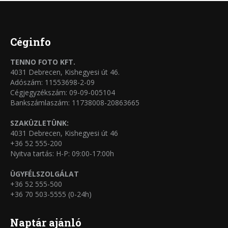
termékoldalon
variációja
választhatók
van.
ki
A
Céginfo
változatok
TENNO FOTO KFT.
a
4031 Debrecen, Kishegyesi út 46.
termékoldalon
Adószám: 11553698-2-09
Cégjegyzékszám: 09-09-005104
választhatók
Bankszámlaszám: 11738008-20863665
ki
SZAKÜZLETÜNK:
4031 Debrecen, Kishegyesi út 46
+36 52 555-200
Nyitva tartás: H-P: 09:00-17:00h
ÜGYFÉLSZOLGÁLAT
+36 52 555-500
+36 70 503-5555 (0-24h)
Naptár ajánló