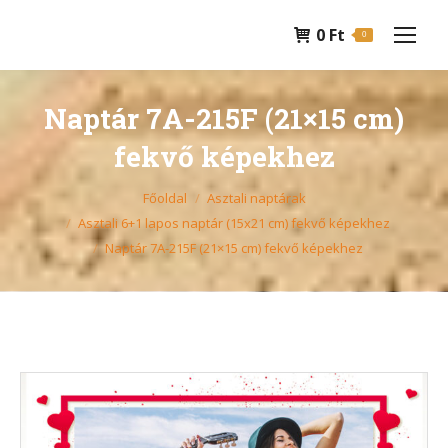
0
Ft
0
Naptár 7A-215F (21×15 cm)
fekvő képekhez
You are here:
Főoldal
Asztali naptárak
Asztali 6+1 lapos naptár (15x21 cm) fekvő képekhez
Naptár 7A-215F (21×15 cm) fekvő képekhez