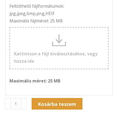
Feltölthető fájlformátumok:
jpg,jpeg,bmp,png,HEIF
Maximális fájlméret: 25 MB
Kattintson a fájl kiválasztásához, vagy
húzza ide
Maximális méret: 25 MB
Naptár
Kosárba teszem
7A-
Alternative:
215F