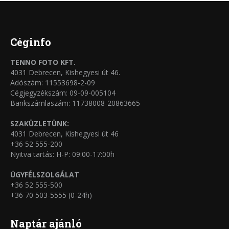
termékoldalon
variációja
választhatók
van.
ki
A
Céginfo
változatok
TENNO FOTO KFT.
a
4031 Debrecen, Kishegyesi út 46.
termékoldalon
Adószám: 11553698-2-09
Cégjegyzékszám: 09-09-005104
választhatók
Bankszámlaszám: 11738008-20863665
ki
SZAKÜZLETÜNK:
4031 Debrecen, Kishegyesi út 46
+36 52 555-200
Nyitva tartás: H-P: 09:00-17:00h
ÜGYFÉLSZOLGÁLAT
+36 52 555-500
+36 70 503-5555 (0-24h)
Naptár ajánló