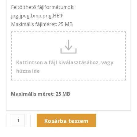
Feltölthető fájlformátumok:
jpg,jpeg,bmp,png,HEIF
Maximális fájlméret: 25 MB
Kattintson a fájl kiválasztásához, vagy
húzza ide
Maximális méret: 25 MB
Naptár
Kosárba teszem
7A-
Alternative:
219F