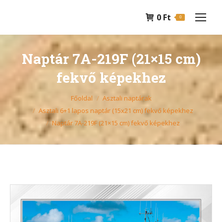
0
Ft
0
Naptár 7A-219F (21×15 cm)
fekvő képekhez
You are here:
Főoldal
Asztali naptárak
Asztali 6+1 lapos naptár (15x21 cm) fekvő képekhez
Naptár 7A-219F (21×15 cm) fekvő képekhez