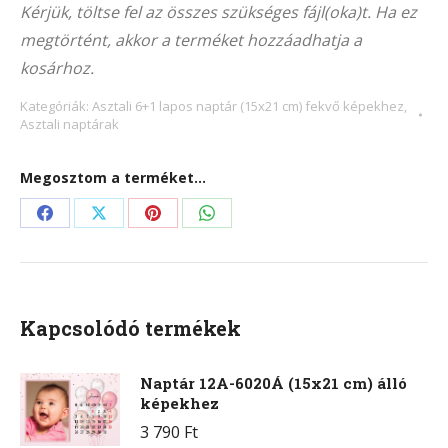
Kérjük, töltse fel az összes szükséges fájl(oka)t. Ha ez
(21×15
megtörtént, akkor a terméket hozzáadhatja a
cm)
kosárhoz.
fekvő
képekhez
Kategóriák:
Asztali 6+1 lapos naptár (15x21 cm) fekvő képekhez
,
Asztali naptárak
mennyiség
Megosztom a terméket...
Share
Share
Share
Share
on
on
on
on
Facebook
X
Pinterest
WhatsApp
Kapcsolódó termékek
Naptár 12A-6020Á (15x21 cm) álló
képekhez
3 790
Ft