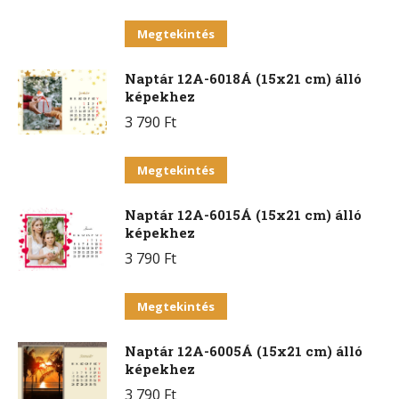
Ennek
Megtekintés
a
Naptár 12A-6018Á (15x21 cm) álló
terméknek
képekhez
több
3 790
Ft
variációja
van.
Ennek
Megtekintés
A
a
változatok
Naptár 12A-6015Á (15x21 cm) álló
terméknek
a
képekhez
több
termékoldalon
3 790
Ft
variációja
választhatók
van.
Ennek
ki
Megtekintés
A
a
változatok
Naptár 12A-6005Á (15x21 cm) álló
terméknek
a
képekhez
több
termékoldalon
3 790
Ft