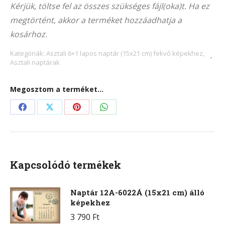
Kérjük, töltse fel az összes szükséges fájl(oka)t. Ha ez
(21×15
megtörtént, akkor a terméket hozzáadhatja a
cm)
kosárhoz.
fekvő
képekhez
Kategóriák:
Asztali 6+1 lapos naptár (15x21 cm) fekvő képekhez
,
Asztali naptárak
mennyiség
Megosztom a terméket...
Share
Share
Share
Share
on
on
on
on
Facebook
X
Pinterest
WhatsApp
Kapcsolódó termékek
Naptár 12A-6022Á (15x21 cm) álló
képekhez
3 790
Ft