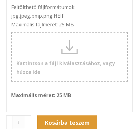
Feltölthető fájlformátumok:
jpg,jpeg,bmp,png,HEIF
Maximális fájlméret: 25 MB
Kattintson a fájl kiválasztásához, vagy
húzza ide
Maximális méret: 25 MB
Naptár
Kosárba teszem
7A-
Alternative:
220F