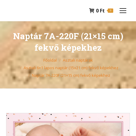
0
Ft
0
Naptár 7A-220F (21×15 cm)
fekvő képekhez
You are here:
Főoldal
Asztali naptárak
Asztali 6+1 lapos naptár (15x21 cm) fekvő képekhez
Naptár 7A-220F (21×15 cm) fekvő képekhez