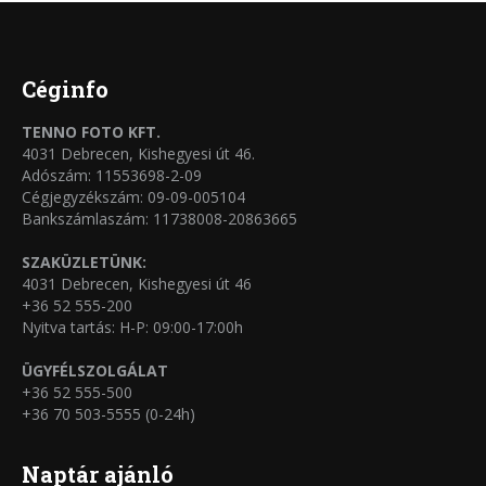
termékoldalon
variációja
választhatók
van.
ki
A
Céginfo
változatok
TENNO FOTO KFT.
a
4031 Debrecen, Kishegyesi út 46.
termékoldalon
Adószám: 11553698-2-09
Cégjegyzékszám: 09-09-005104
választhatók
Bankszámlaszám: 11738008-20863665
ki
SZAKÜZLETÜNK:
4031 Debrecen, Kishegyesi út 46
+36 52 555-200
Nyitva tartás: H-P: 09:00-17:00h
ÜGYFÉLSZOLGÁLAT
+36 52 555-500
+36 70 503-5555 (0-24h)
Naptár ajánló