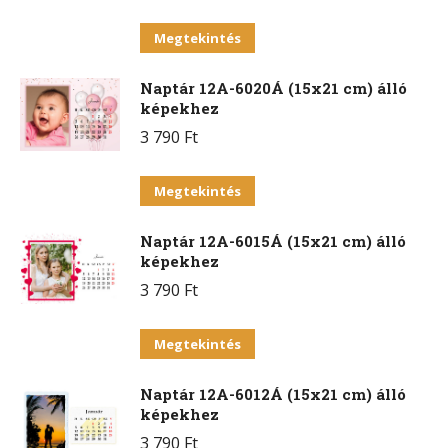
Ennek
Megtekintés
a
Naptár 12A-6020Á (15x21 cm) álló
terméknek
képekhez
több
3 790
Ft
variációja
van.
Ennek
Megtekintés
A
a
változatok
Naptár 12A-6015Á (15x21 cm) álló
terméknek
a
képekhez
több
termékoldalon
3 790
Ft
variációja
választhatók
van.
Ennek
ki
Megtekintés
A
a
változatok
Naptár 12A-6012Á (15x21 cm) álló
terméknek
a
képekhez
több
termékoldalon
3 790
Ft