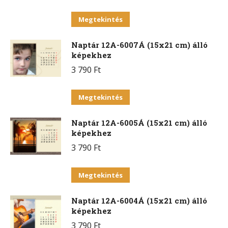
Ennek
Megtekintés
a
Naptár 12A-6007Á (15x21 cm) álló
terméknek
képekhez
több
3 790
Ft
variációja
van.
Ennek
Megtekintés
A
a
változatok
Naptár 12A-6005Á (15x21 cm) álló
terméknek
a
képekhez
több
termékoldalon
3 790
Ft
variációja
választhatók
van.
Ennek
ki
Megtekintés
A
a
változatok
Naptár 12A-6004Á (15x21 cm) álló
terméknek
a
képekhez
több
termékoldalon
3 790
Ft