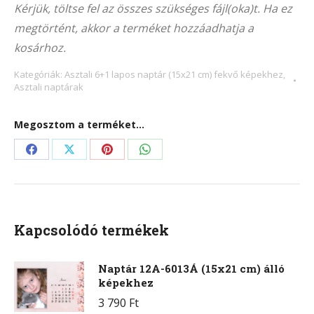
Kérjük, töltse fel az összes szükséges fájl(oka)t. Ha ez
(21×15
megtörtént, akkor a terméket hozzáadhatja a
cm)
kosárhoz.
fekvő
képekhez
Kategóriák:
Asztali 6+1 lapos naptár (15x21 cm) fekvő képekhez
,
Asztali naptárak
mennyiség
Megosztom a terméket...
Share
Share
Share
Share
on
on
on
on
Facebook
X
Pinterest
WhatsApp
Kapcsolódó termékek
Naptár 12A-6013Á (15x21 cm) álló
képekhez
3 790
Ft