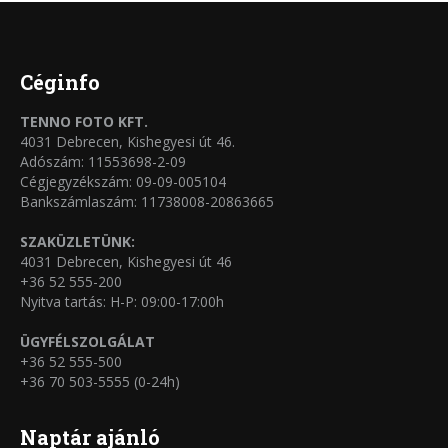
termékoldalon
variációja
választhatók
van.
ki
A
Céginfo
változatok
TENNO FOTO KFT.
a
4031 Debrecen, Kishegyesi út 46.
termékoldalon
Adószám: 11553698-2-09
Cégjegyzékszám: 09-09-005104
választhatók
Bankszámlaszám: 11738008-20863665
ki
SZAKÜZLETÜNK:
4031 Debrecen, Kishegyesi út 46
+36 52 555-200
Nyitva tartás: H-P: 09:00-17:00h
ÜGYFÉLSZOLGÁLAT
+36 52 555-500
+36 70 503-5555 (0-24h)
Naptár ajánló