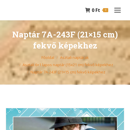
0
Ft
0
Naptár 7A-243F (21×15 cm)
fekvő képekhez
You are here:
Főoldal
Asztali naptárak
Asztali 6+1 lapos naptár (15x21 cm) fekvő képekhez
Naptár 7A-243F (21×15 cm) fekvő képekhez