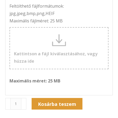
Feltölthető fájlformátumok:
jpg,jpeg,bmp,png,HEIF
Maximális fájlméret: 25 MB
Kattintson a fájl kiválasztásához, vagy
húzza ide
Maximális méret: 25 MB
Naptár
Kosárba teszem
7A-
Alternative:
243F