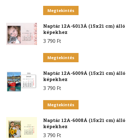
Ennek
Megtekintés
a
Naptár 12A-6013Á (15x21 cm) álló
terméknek
képekhez
több
3 790
Ft
variációja
van.
Ennek
Megtekintés
A
a
változatok
Naptár 12A-6009Á (15x21 cm) álló
terméknek
a
képekhez
több
termékoldalon
3 790
Ft
variációja
választhatók
van.
Ennek
ki
Megtekintés
A
a
változatok
Naptár 12A-6008Á (15x21 cm) álló
terméknek
a
képekhez
több
termékoldalon
3 790
Ft