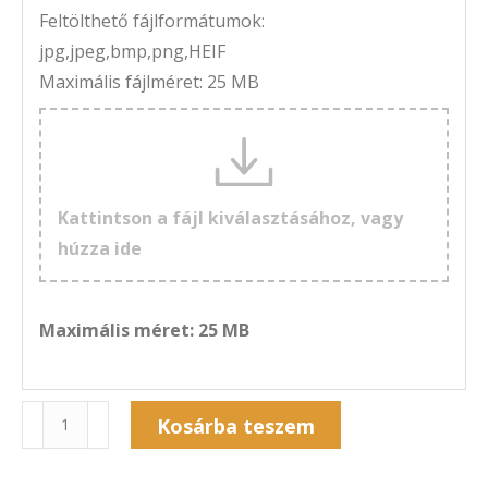
Feltölthető fájlformátumok:
jpg,jpeg,bmp,png,HEIF
Maximális fájlméret: 25 MB
Kattintson a fájl kiválasztásához, vagy
húzza ide
Maximális méret: 25 MB
Naptár
Kosárba teszem
7A-
Alternative:
247F