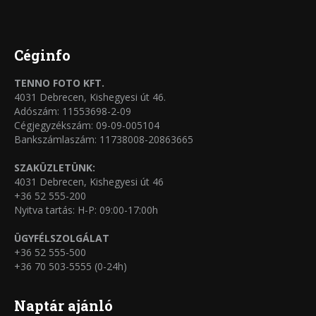
termékoldalon
variációja
választhatók
van.
ki
A
Céginfo
változatok
TENNO FOTO KFT.
a
4031 Debrecen, Kishegyesi út 46.
termékoldalon
Adószám: 11553698-2-09
Cégjegyzékszám: 09-09-005104
választhatók
Bankszámlaszám: 11738008-20863665
ki
SZAKÜZLETÜNK:
4031 Debrecen, Kishegyesi út 46
+36 52 555-200
Nyitva tartás: H-P: 09:00-17:00h
ÜGYFÉLSZOLGÁLAT
+36 52 555-500
+36 70 503-5555 (0-24h)
Naptár ajánló