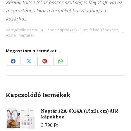
Kérjük, töltse fel az összes szükséges fájl(oka)t. Ha ez
(21×15
megtörtént, akkor a terméket hozzáadhatja a
cm)
kosárhoz.
fekvő
képekhez
Kategóriák:
Asztali 6+1 lapos naptár (15x21 cm) fekvő képekhez
,
Asztali naptárak
mennyiség
Megosztom a terméket...
Share
Share
Share
Share
on
on
on
on
Facebook
X
Pinterest
WhatsApp
Kapcsolódó termékek
Naptár 12A-6014Á (15x21 cm) álló
képekhez
3 790
Ft