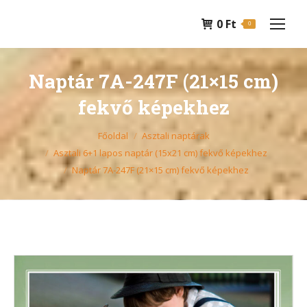
0
Ft
0
Naptár 7A-247F (21×15 cm)
fekvő képekhez
You are here:
Főoldal
Asztali naptárak
Asztali 6+1 lapos naptár (15x21 cm) fekvő képekhez
Naptár 7A-247F (21×15 cm) fekvő képekhez