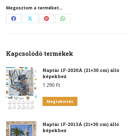
Megosztom a terméket...
Share
Share
Share
Share
on
on
on
on
Facebook
X
Pinterest
WhatsApp
Kapcsolódó termékek
Naptár 1F-2020Á (21×30 cm) álló
képekhez
1 290
Ft
Megtekintés
Naptár 1F-2013Á (21×30 cm) álló
képekhez