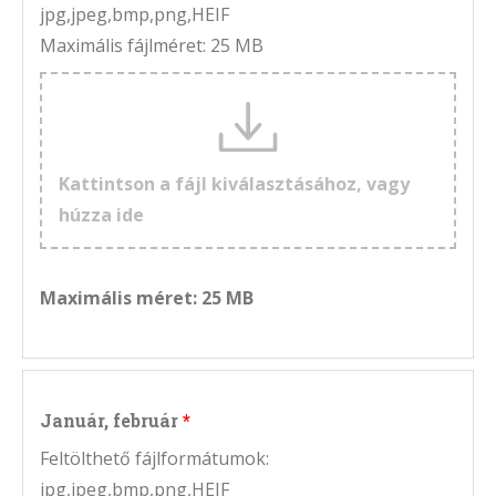
jpg,jpeg,bmp,png,HEIF
Maximális fájlméret: 25 MB
Kattintson a fájl kiválasztásához, vagy
húzza ide
Maximális méret: 25 MB
Január, február
Feltölthető fájlformátumok:
jpg,jpeg,bmp,png,HEIF