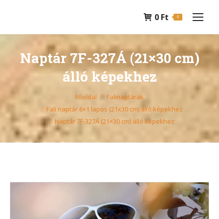
0
Ft
0
Naptár 7F-327Á (21×30 cm)
álló képekhez
You are here:
Főoldal
Falinaptárak
Fali naptár 6+1 lapos (21x30 cm) álló képekhez
Naptár 7F-327Á (21×30 cm) álló képekhez