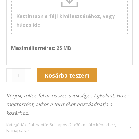
Kattintson a fájl kiválasztásához, vagy
húzza ide
Maximális méret: 25 MB
Naptár
Kosárba teszem
7F-
Alternative:
327Á
Kérjük, töltse fel az összes szükséges fájl(oka)t. Ha ez
(21×30
megtörtént, akkor a terméket hozzáadhatja a
cm)
kosárhoz.
álló
képekhez
Kategóriák:
Fali naptár 6+1 lapos (21x30 cm) álló képekhez
,
Falinaptárak
mennyiség