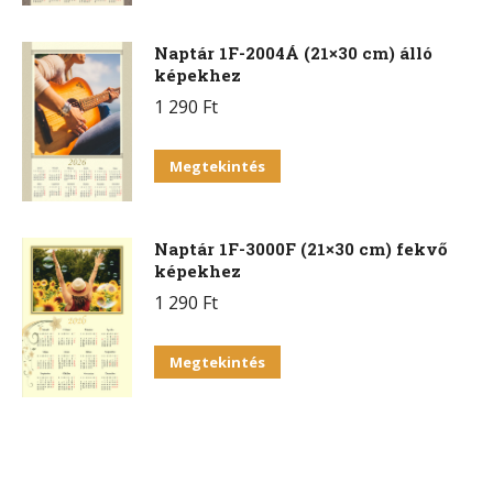
Naptár 1F-2004Á (21×30 cm) álló
képekhez
1 290
Ft
Megtekintés
Naptár 1F-3000F (21×30 cm) fekvő
képekhez
1 290
Ft
Megtekintés