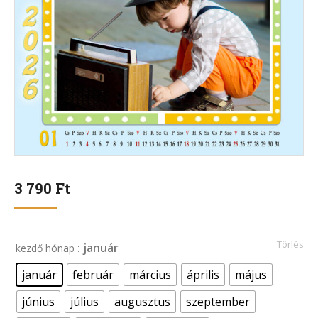
3 790
Ft
Törlés
: január
kezdő hónap
január
február
március
április
május
június
július
augusztus
szeptember