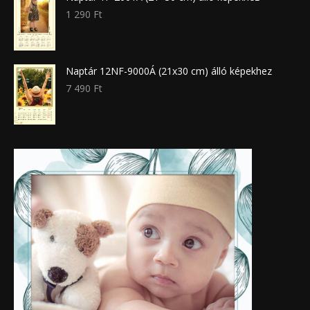
1 290
Ft
Naptár 12NF-9000Á (21x30 cm) álló képekhez
7 490
Ft