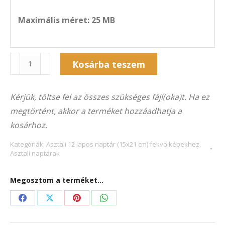
Maximális méret: 25 MB
Naptár
Kosárba teszem
12A-
Alternative:
5011F
Kérjük, töltse fel az összes szükséges fájl(oka)t. Ha ez
(21×15
megtörtént, akkor a terméket hozzáadhatja a
cm)
kosárhoz.
fekvő
képekhez
Kategóriák:
Asztali 12 lapos naptár (15x21 cm) fekvő képekhez
,
Asztali naptárak
mennyiség
Megosztom a terméket...
Share
Share
Share
Share
on
on
on
on