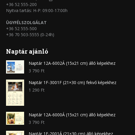
+36 52 555-200
Nyitva tartás: H-P: 09:00-17:00h
ÜGYFÉLSZOLGÁLAT
+36 52 555-500
+36 70 503-5555 (0-24h)
Naptár ajánló
Naptár 12A-6002Á (15x21 cm) álló képekhez
3 790
Ft
Naptár 1F-3001F (21×30 cm) fekvő képekhez
1 290
Ft
Naptár 12A-6000Á (15x21 cm) álló képekhez
3 790
Ft
Naptár 1F-2001Á (21×30 cm) álló képekhez