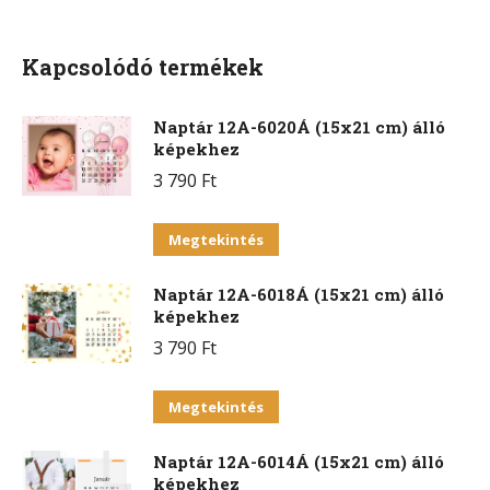
Facebook
X
Pinterest
WhatsApp
Kapcsolódó termékek
Naptár 12A-6020Á (15x21 cm) álló
képekhez
3 790
Ft
Ennek
Megtekintés
a
Naptár 12A-6018Á (15x21 cm) álló
terméknek
képekhez
több
3 790
Ft
variációja
van.
Ennek
Megtekintés
A
a
változatok
Naptár 12A-6014Á (15x21 cm) álló
terméknek
a
képekhez