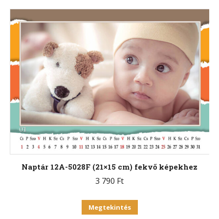
terméknek
több
variációja
van.
A
változatok
a
termékoldalon
választhatók
ki
Naptár 12A-5028F (21×15 cm) fekvő képekhez
3 790
Ft
Ennek
Megtekintés