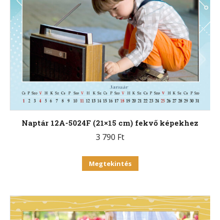
van.
A
változatok
a
termékoldalon
választhatók
ki
Naptár 12A-5024F (21×15 cm) fekvő képekhez
3 790
Ft
Ennek
Megtekintés
a
terméknek
több
variációja