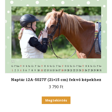
több
variációja
van.
A
változatok
a
termékoldalon
választhatók
ki
Naptár 12A-5027F (21×15 cm) fekvő képekhez
3 790
Ft
Ennek
Megtekintés
a