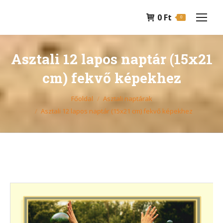
0
Ft
0
Asztali 12 lapos naptár (15x21
cm) fekvő képekhez
You are here:
Főoldal
Asztali naptárak
Asztali 12 lapos naptár (15x21 cm) fekvő képekhez