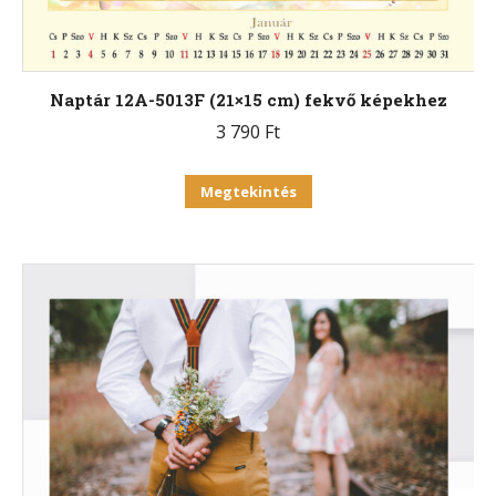
ki
Naptár 12A-5013F (21×15 cm) fekvő képekhez
3 790
Ft
Ennek
Megtekintés
a
terméknek
több
variációja
van.
A
változatok
a
termékoldalon