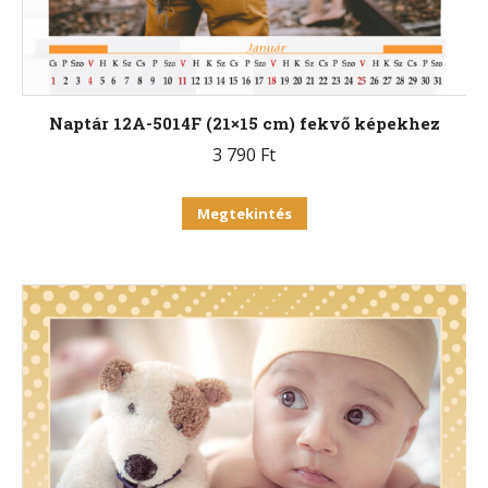
választhatók
ki
Naptár 12A-5014F (21×15 cm) fekvő képekhez
3 790
Ft
Ennek
Megtekintés
a
terméknek
több
variációja
van.
A
változatok
a
termékoldalon