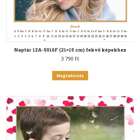
termékoldalon
választhatók
ki
Naptár 12A-5016F (21×15 cm) fekvő képekhez
3 790
Ft
Ennek
Megtekintés
a
terméknek
több
variációja
van.
A
változatok