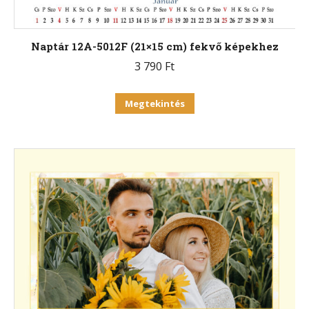
Naptár 12A-5012F (21×15 cm) fekvő képekhez
3 790
Ft
Ennek
Megtekintés
a
terméknek
több
variációja
van.
A
változatok
a
termékoldalon
választhatók