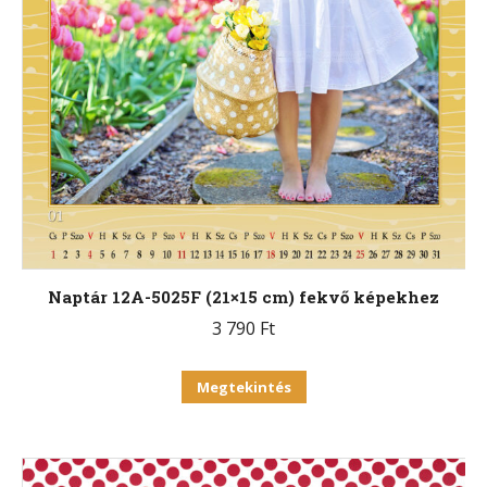
van.
A
változatok
a
termékoldalon
választhatók
ki
Naptár 12A-5025F (21×15 cm) fekvő képekhez
3 790
Ft
Ennek
Megtekintés
a
terméknek
több