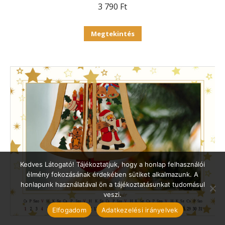
3 790
Ft
Ennek
Megtekintés
a
terméknek
több
variációja
van.
A
változatok
a
termékoldalon
Kedves Látogató! Tájékoztatjuk, hogy a honlap felhasználói
választhatók
élmény fokozásának érdekében sütiket alkalmazunk. A
honlapunk használatával ön a tájékoztatásunkat tudomásul
ki
veszi.
Elfogadom
Adatkezelési irányelvek