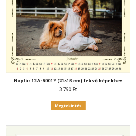
van.
A
változatok
a
termékoldalon
választhatók
ki
Naptár 12A-5001F (21×15 cm) fekvő képekhez
3 790
Ft
Ennek
Megtekintés
a
terméknek
több