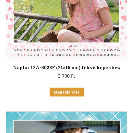
A
változatok
a
termékoldalon
választhatók
ki
Naptár 12A-5023F (21×15 cm) fekvő képekhez
3 790
Ft
Ennek
Megtekintés
a
terméknek
több
variációja