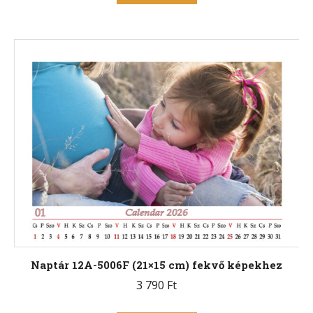
a
terméknek
több
variációja
van.
A
változatok
a
termékoldalon
választhatók
ki
Naptár 12A-5006F (21×15 cm) fekvő képekhez
3 790
Ft