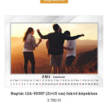
a
terméknek
több
variációja
van.
A
változatok
a
termékoldalon
választhatók
ki
Naptár 12A-5030F (21×15 cm) fekvő képekhez
3 790
Ft