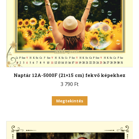
Naptár 12A-5000F (21×15 cm) fekvő képekhez
3 790
Ft
Ennek
Megtekintés
a
terméknek
több
variációja