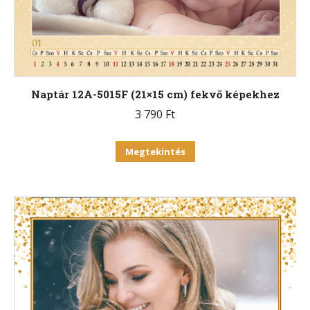
választhatók
ki
Naptár 12A-5015F (21×15 cm) fekvő képekhez
3 790
Ft
Ennek
Megtekintés
a
terméknek
több
variációja
van.
A
változatok
a