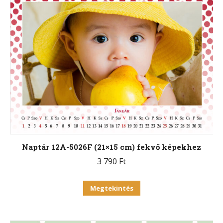
variációja
van.
A
változatok
a
termékoldalon
választhatók
ki
Naptár 12A-5026F (21×15 cm) fekvő képekhez
3 790
Ft
Ennek
Megtekintés
a
terméknek