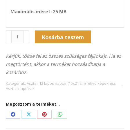
Maximális méret: 25 MB
Naptár
Kosárba teszem
12A-
Alternative:
5025F
Kérjük, töltse fel az összes szükséges fájl(oka)t. Ha ez
(21×15
megtörtént, akkor a terméket hozzáadhatja a
cm)
kosárhoz.
fekvő
képekhez
Kategóriák:
Asztali 12 lapos naptár (15x21 cm) fekvő képekhez
,
Asztali naptárak
mennyiség
Megosztom a terméket...
Share
Share
Share
Share
on
on
on
on