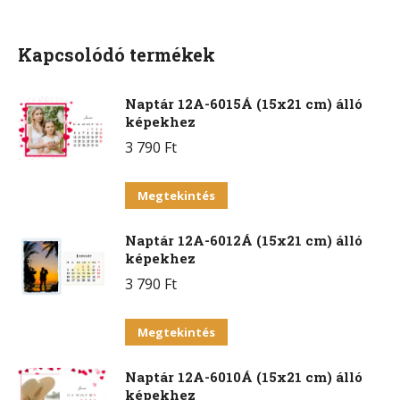
Facebook
X
Pinterest
WhatsApp
Kapcsolódó termékek
Naptár 12A-6015Á (15x21 cm) álló
képekhez
3 790
Ft
Ennek
Megtekintés
a
Naptár 12A-6012Á (15x21 cm) álló
terméknek
képekhez
több
3 790
Ft
variációja
van.
Ennek
Megtekintés
A
a
változatok
Naptár 12A-6010Á (15x21 cm) álló
terméknek
a
képekhez