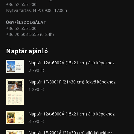
+36 52 555-200
Nyitva tartás: H-P: 09:00-17:00h
ÜGYFÉLSZOLGÁLAT
+36 52 555-500
+36 70 503-5555 (0-24h)
Naptár ajánló
Naptár 12A-6002Á (15x21 cm) álló képekhez
3 790
Ft
Naptár 1F-3001F (21×30 cm) fekvő képekhez
1 290
Ft
Naptár 12A-6000Á (15x21 cm) álló képekhez
3 790
Ft
Naptár 1F-2001Á (21×30 cm) álló képekhez