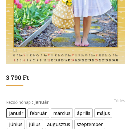
3 790
Ft
Törlés
: január
kezdő hónap
január
február
március
április
május
június
július
augusztus
szeptember