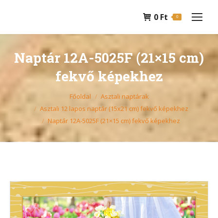
0
Ft
0
Naptár 12A-5025F (21×15 cm)
fekvő képekhez
You are here:
Főoldal
Asztali naptárak
Asztali 12 lapos naptár (15x21 cm) fekvő képekhez
Naptár 12A-5025F (21×15 cm) fekvő képekhez