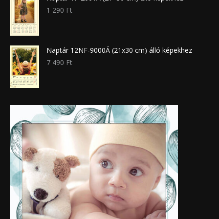
1 290
Ft
Naptár 12NF-9000Á (21x30 cm) álló képekhez
7 490
Ft