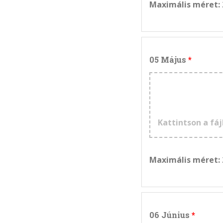
Maximális méret:
05 Május
Kattintson a fáj
Maximális méret:
06 Június