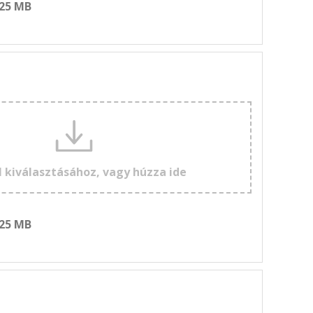
 25 MB
l kiválasztásához, vagy húzza ide
 25 MB