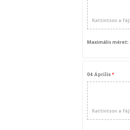
Kattintson a fáj
Maximális méret:
04 Április
Kattintson a fáj