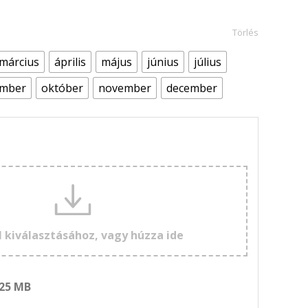
Törlés
március
április
május
június
július
ember
október
november
december
l kiválasztásához, vagy húzza ide
 25 MB