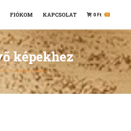
P
FIÓKOM
KAPCSOLAT
0
Ft
0
kvő képekhez
 (21×15 cm) fekvő képekhez