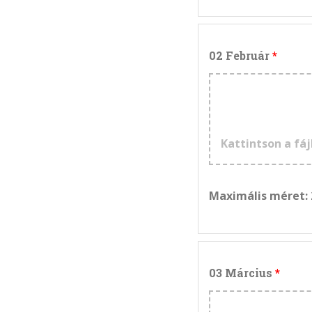
02 Február
Kattintson a fáj
Maximális méret:
03 Március