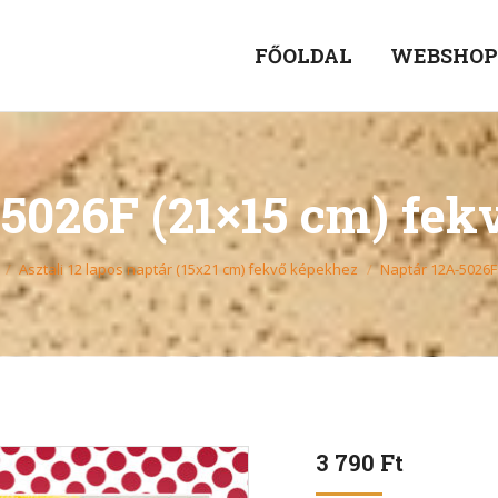
FŐOLDAL
WEBSHO
5026F (21×15 cm) fe
Asztali 12 lapos naptár (15x21 cm) fekvő képekhez
Naptár 12A-5026F
3 790
Ft