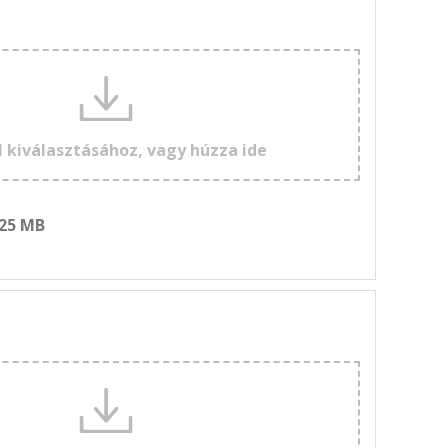
l kiválasztásához, vagy húzza ide
 25 MB