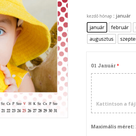
: január
kezdő hónap
január
február
augusztus
szept
01 Január
Kattintson a fáj
Maximális méret: