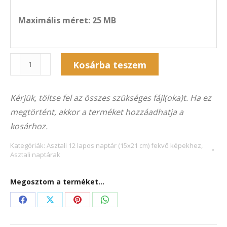
Maximális méret: 25 MB
Naptár
Kosárba teszem
12A-
Alternative:
5027F
Kérjük, töltse fel az összes szükséges fájl(oka)t. Ha ez
(21×15
megtörtént, akkor a terméket hozzáadhatja a
cm)
kosárhoz.
fekvő
képekhez
Kategóriák:
Asztali 12 lapos naptár (15x21 cm) fekvő képekhez
,
Asztali naptárak
mennyiség
Megosztom a terméket...
Share
Share
Share
Share
on
on
on
on