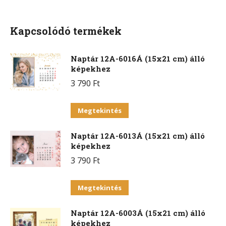
Facebook
X
Pinterest
WhatsApp
Kapcsolódó termékek
Naptár 12A-6016Á (15x21 cm) álló
képekhez
3 790
Ft
Ennek
Megtekintés
a
Naptár 12A-6013Á (15x21 cm) álló
terméknek
képekhez
több
3 790
Ft
variációja
van.
Ennek
Megtekintés
A
a
változatok
Naptár 12A-6003Á (15x21 cm) álló
terméknek
a
képekhez