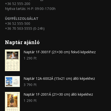
+36 52 555-200
Nyitva tartás: H-P: 09:00-17:00h
ÜGYFÉLSZOLGÁLAT
+36 52 555-500
+36 70 503-5555 (0-24h)
Naptár ajánló
Naptár 1F-3001F (21×30 cm) fekvő képekhez
1 290
Ft
Naptár 12A-6002Á (15x21 cm) álló képekhez
3 790
Ft
Naptár 1F-2001Á (21×30 cm) álló képekhez
1 290
Ft