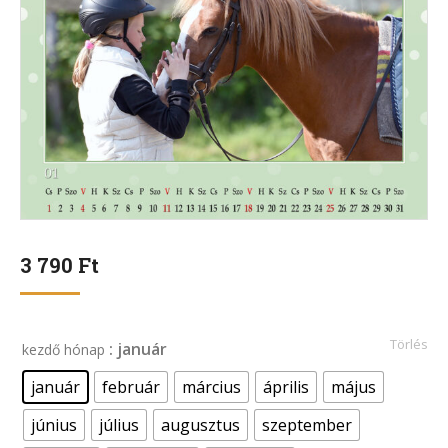
3 790
Ft
Törlés
: január
kezdő hónap
január
február
március
április
május
június
július
augusztus
szeptember