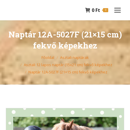
0
Ft
0
Naptár 12A-5027F (21×15 cm)
fekvő képekhez
You are here:
Főoldal
Asztali naptárak
Asztali 12 lapos naptár (15x21 cm) fekvő képekhez
Naptár 12A-5027F (21×15 cm) fekvő képekhez