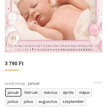
3 790
Ft
Törlés
: január
kezdő hónap
január
február
március
április
május
június
július
augusztus
szeptember