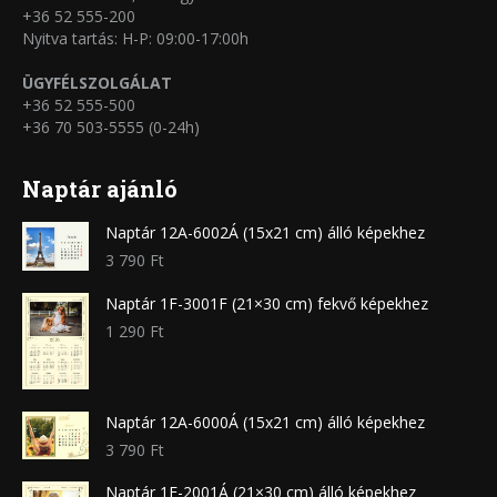
+36 52 555-200
Nyitva tartás: H-P: 09:00-17:00h
ÜGYFÉLSZOLGÁLAT
+36 52 555-500
+36 70 503-5555 (0-24h)
Naptár ajánló
Naptár 12A-6002Á (15x21 cm) álló képekhez
3 790
Ft
Naptár 1F-3001F (21×30 cm) fekvő képekhez
1 290
Ft
Naptár 12A-6000Á (15x21 cm) álló képekhez
3 790
Ft
Naptár 1F-2001Á (21×30 cm) álló képekhez