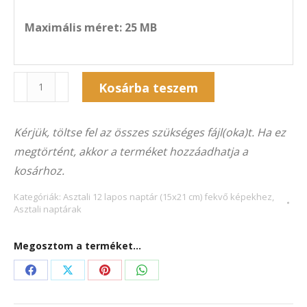
Maximális méret: 25 MB
Naptár
Kosárba teszem
12A-
Alternative:
5041F
Kérjük, töltse fel az összes szükséges fájl(oka)t. Ha ez
(21×15
megtörtént, akkor a terméket hozzáadhatja a
cm)
kosárhoz.
fekvő
képekhez
Kategóriák:
Asztali 12 lapos naptár (15x21 cm) fekvő képekhez
,
Asztali naptárak
mennyiség
Megosztom a terméket...
Share
Share
Share
Share
on
on
on
on