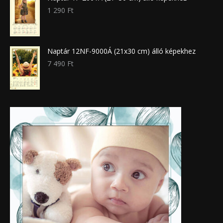
1 290
Ft
Naptár 12NF-9000Á (21x30 cm) álló képekhez
7 490
Ft