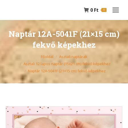
0
Ft
0
Naptár 12A-5041F (21×15 cm)
fekvő képekhez
You are here:
Főoldal
Asztali naptárak
Asztali 12 lapos naptár (15x21 cm) fekvő képekhez
Naptár 12A-5041F (21×15 cm) fekvő képekhez