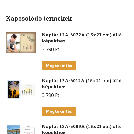
Facebook
X
Pinterest
WhatsApp
Kapcsolódó termékek
Naptár 12A-6022Á (15x21 cm) álló
képekhez
3 790
Ft
Ennek
Megtekintés
a
Naptár 12A-6012Á (15x21 cm) álló
terméknek
képekhez
több
3 790
Ft
variációja
van.
Ennek
Megtekintés
A
a
változatok
Naptár 12A-6009Á (15x21 cm) álló
terméknek
a
képekhez