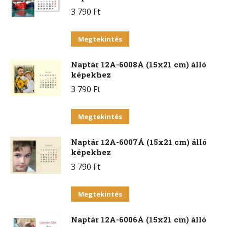
több
termékoldalon
3 790
Ft
variációja
választhatók
van.
Ennek
ki
Megtekintés
A
a
változatok
Naptár 12A-6008Á (15x21 cm) álló
terméknek
a
képekhez
több
termékoldalon
3 790
Ft
variációja
választhatók
van.
Ennek
ki
Megtekintés
A
a
változatok
Naptár 12A-6007Á (15x21 cm) álló
terméknek
a
képekhez
több
termékoldalon
3 790
Ft
variációja
választhatók
van.
Ennek
ki
Megtekintés
A
a
változatok
Naptár 12A-6006Á (15x21 cm) álló
terméknek