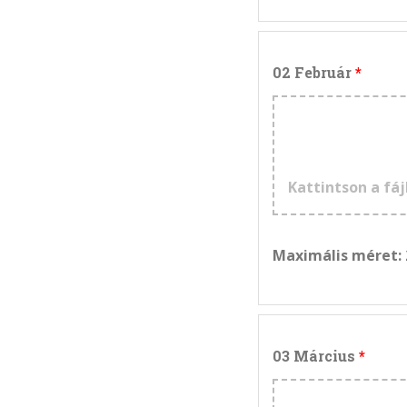
02 Február
Kattintson a fáj
Maximális méret:
03 Március