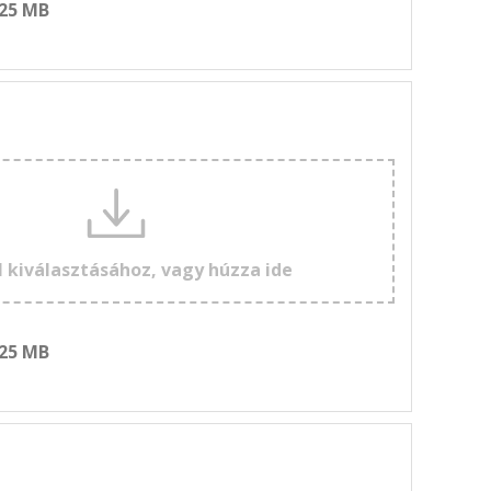
 25 MB
l kiválasztásához, vagy húzza ide
 25 MB