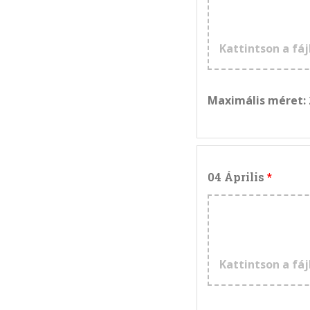
Kattintson a fáj
Maximális méret:
04 Április
Kattintson a fáj