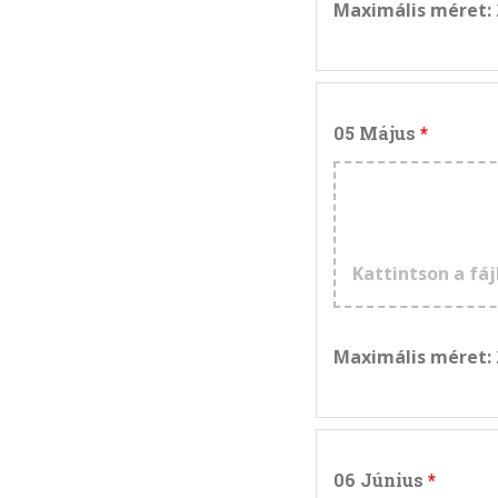
Maximális méret:
05 Május
Kattintson a fáj
Maximális méret:
06 Június