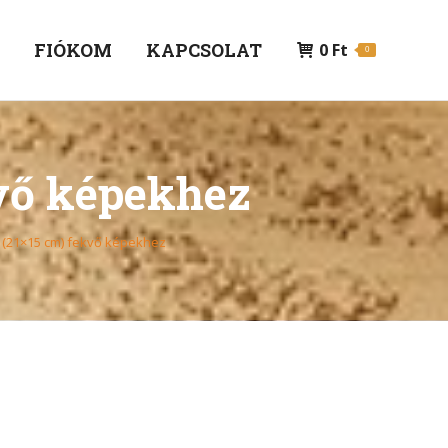
P
FIÓKOM
KAPCSOLAT
0
Ft
0
kvő képekhez
 (21×15 cm) fekvő képekhez