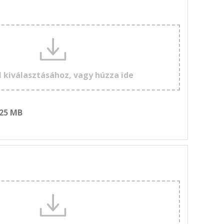
l kiválasztásához, vagy húzza ide
 25 MB