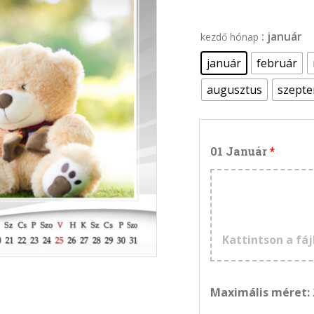
: január
kezdő hónap
január
február
augusztus
szept
01 Január
Kattintson a fáj
Maximális méret: