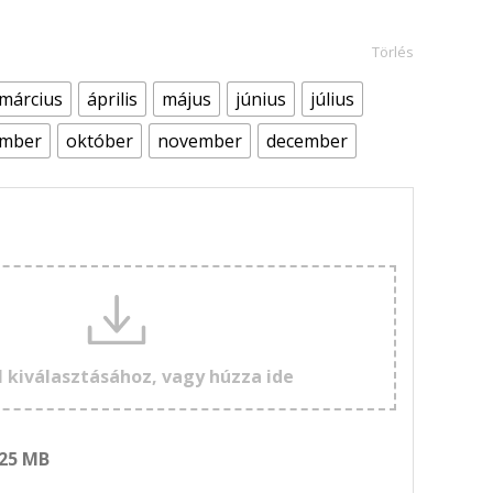
Törlés
március
április
május
június
július
ember
október
november
december
l kiválasztásához, vagy húzza ide
 25 MB