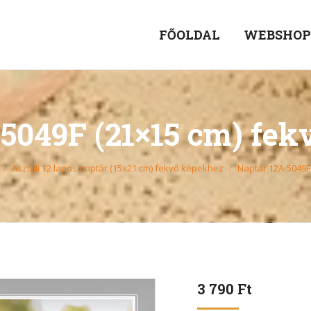
FŐOLDAL
WEBSHO
5049F (21×15 cm) fe
Asztali 12 lapos naptár (15x21 cm) fekvő képekhez
Naptár 12A-5049F
3 790
Ft