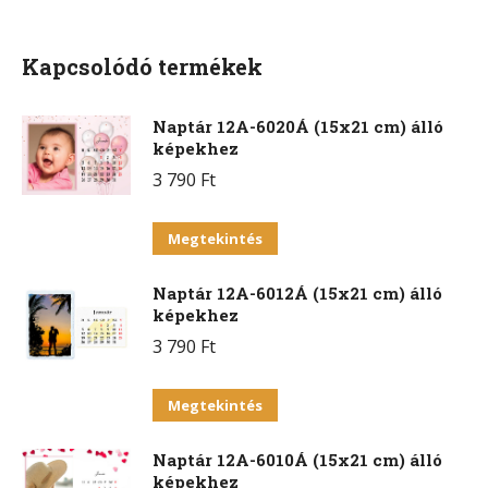
Facebook
X
Pinterest
WhatsApp
Kapcsolódó termékek
Naptár 12A-6020Á (15x21 cm) álló
képekhez
3 790
Ft
Ennek
Megtekintés
a
Naptár 12A-6012Á (15x21 cm) álló
terméknek
képekhez
több
3 790
Ft
variációja
van.
Ennek
Megtekintés
A
a
változatok
Naptár 12A-6010Á (15x21 cm) álló
terméknek
a
képekhez