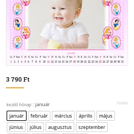
3 790
Ft
Törlés
: január
kezdő hónap
január
február
március
április
május
június
július
augusztus
szeptember