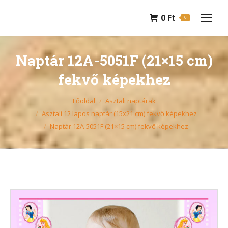
0
Ft
0
Naptár 12A-5051F (21×15 cm)
fekvő képekhez
You are here:
Főoldal
Asztali naptárak
Asztali 12 lapos naptár (15x21 cm) fekvő képekhez
Naptár 12A-5051F (21×15 cm) fekvő képekhez