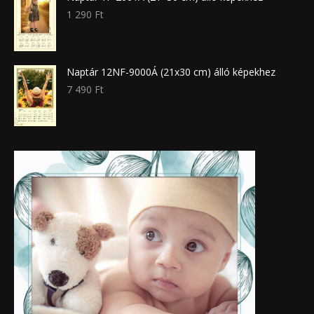
1 290
Ft
Naptár 12NF-9000Á (21x30 cm) álló képekhez
7 490
Ft