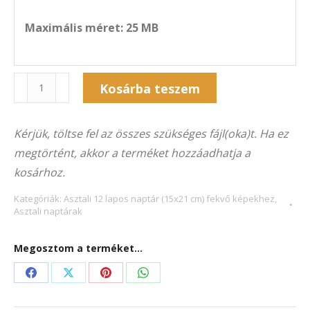
Maximális méret: 25 MB
Naptár
Kosárba teszem
12A-
Alternative:
5051F
Kérjük, töltse fel az összes szükséges fájl(oka)t. Ha ez
(21×15
megtörtént, akkor a terméket hozzáadhatja a
cm)
kosárhoz.
fekvő
képekhez
Kategóriák:
Asztali 12 lapos naptár (15x21 cm) fekvő képekhez
,
Asztali naptárak
mennyiség
Megosztom a terméket...
Share
Share
Share
Share
on
on
on
on