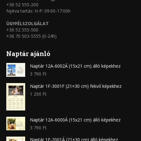
+36 52 555-200
Nyitva tartás: H-P: 09:00-17:00h
ÜGYFÉLSZOLGÁLAT
+36 52 555-500
+36 70 503-5555 (0-24h)
Naptár ajánló
Naptár 12A-6002Á (15x21 cm) álló képekhez
3 790
Ft
Naptár 1F-3001F (21×30 cm) fekvő képekhez
1 290
Ft
Naptár 12A-6000Á (15x21 cm) álló képekhez
3 790
Ft
Naptár 1F-2001Á (21×30 cm) álló képekhez