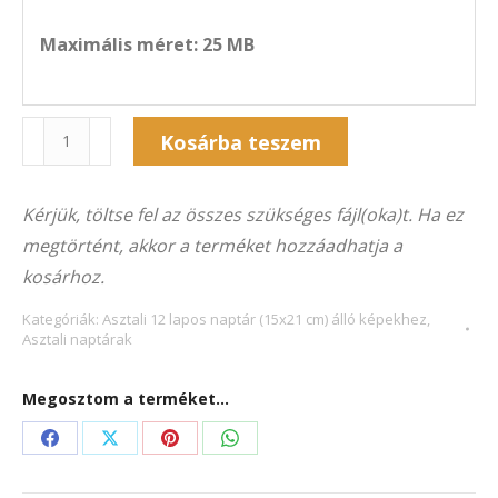
Maximális méret: 25 MB
Naptár
Kosárba teszem
12A-
Alternative:
6020Á
Kérjük, töltse fel az összes szükséges fájl(oka)t. Ha ez
(15x21
megtörtént, akkor a terméket hozzáadhatja a
cm)
kosárhoz.
álló
képekhez
Kategóriák:
Asztali 12 lapos naptár (15x21 cm) álló képekhez
,
Asztali naptárak
mennyiség
Megosztom a terméket...
Share
Share
Share
Share
on
on
on
on