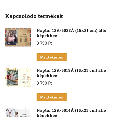
Facebook
X
Pinterest
WhatsApp
Kapcsolódó termékek
Naptár 12A-6023Á (15x21 cm) álló
képekhez
3 790
Ft
Ennek
Megtekintés
a
Naptár 12A-6018Á (15x21 cm) álló
terméknek
képekhez
több
3 790
Ft
variációja
van.
Ennek
Megtekintés
A
a
változatok
Naptár 12A-6014Á (15x21 cm) álló
terméknek
a
képekhez