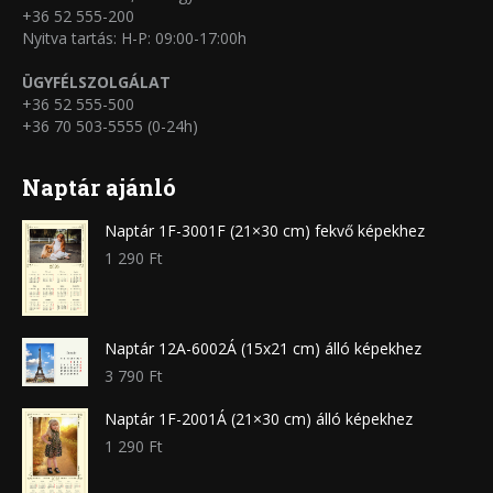
+36 52 555-200
Nyitva tartás: H-P: 09:00-17:00h
ÜGYFÉLSZOLGÁLAT
+36 52 555-500
+36 70 503-5555 (0-24h)
Naptár ajánló
Naptár 1F-3001F (21×30 cm) fekvő képekhez
1 290
Ft
Naptár 12A-6002Á (15x21 cm) álló képekhez
3 790
Ft
Naptár 1F-2001Á (21×30 cm) álló képekhez
1 290
Ft