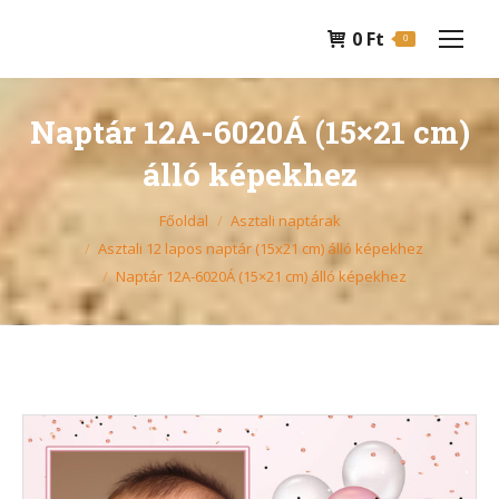
0
Ft
0
Naptár 12A-6020Á (15×21 cm)
álló képekhez
You are here:
Főoldal
Asztali naptárak
Asztali 12 lapos naptár (15x21 cm) álló képekhez
Naptár 12A-6020Á (15×21 cm) álló képekhez