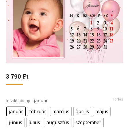
3 790
Ft
Törlés
: január
kezdő hónap
január
február
március
április
május
június
július
augusztus
szeptember