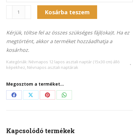
Naptár
Kosárba teszem
12NA-
Alternative:
7008Á
Kérjük, töltse fel az összes szükséges fájl(oka)t. Ha ez
(15x30
megtörtént, akkor a terméket hozzáadhatja a
cm)
kosárhoz.
álló
képekhez
Kategóriák:
Névnapos 12 lapos asztali naptár (15x30 cm) álló
képekhez
,
Névnapos asztali naptárak
mennyiség
Megosztom a terméket...
Share
Share
Share
Share
on
on
on
on
Facebook
X
Pinterest
WhatsApp
Kapcsolódó termékek