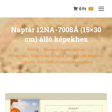
0
Ft
0
Naptár 12NA-7008Á (15×30
cm) álló képekhez
You are here:
Főoldal
Névnapos asztali naptárak
Névnapos 12 lapos asztali naptár (15x30 cm) álló képekhez
Naptár 12NA-7008Á (15×30 cm) álló képekhez