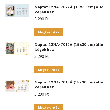
Naptár 12NA-7022Á (15x30 cm) álló
képekhez
5 290
Ft
Ennek
Megtekintés
a
Naptár 12NA-7019Á (15x30 cm) álló
terméknek
képekhez
több
5 290
Ft
variációja
van.
Ennek
Megtekintés
A
a
változatok
Naptár 12NA-7018Á (15x30 cm) álló
terméknek
a
képekhez
több
termékoldalon
5 290
Ft
variációja
választhatók
van.
Ennek
ki
Megtekintés