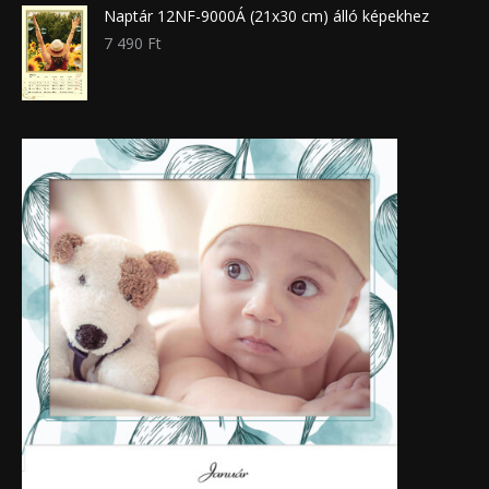
Naptár 12NF-9000Á (21x30 cm) álló képekhez
7 490
Ft