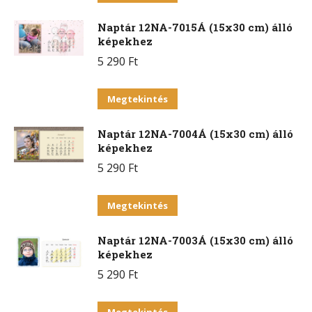
A
a
változatok
Naptár 12NA-7015Á (15x30 cm) álló
terméknek
a
képekhez
több
termékoldalon
5 290
Ft
variációja
választhatók
van.
Ennek
ki
Megtekintés
A
a
változatok
Naptár 12NA-7004Á (15x30 cm) álló
terméknek
a
képekhez
több
termékoldalon
5 290
Ft
variációja
választhatók
van.
Ennek
ki
Megtekintés
A
a
változatok
Naptár 12NA-7003Á (15x30 cm) álló
terméknek
a
képekhez
több
termékoldalon
5 290
Ft
variációja
választhatók
van.
Ennek
Megtekintés