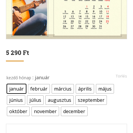
5 290
Ft
Törlés
: január
kezdő hónap
január
február
március
április
május
június
július
augusztus
szeptember
október
november
december