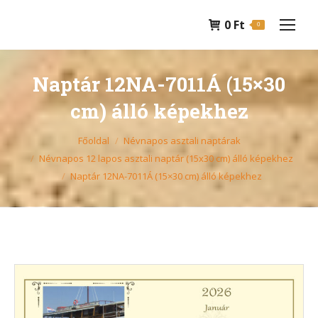
0
Ft
0
Naptár 12NA-7011Á (15×30
cm) álló képekhez
You are here:
Főoldal
Névnapos asztali naptárak
Névnapos 12 lapos asztali naptár (15x30 cm) álló képekhez
Naptár 12NA-7011Á (15×30 cm) álló képekhez