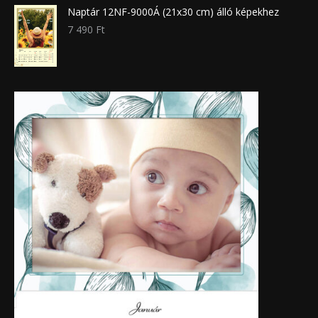
Naptár 12NF-9000Á (21x30 cm) álló képekhez
7 490
Ft