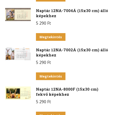
A
a
változatok
Naptár 12NA-7004Á (15x30 cm) álló
terméknek
a
képekhez
több
termékoldalon
5 290
Ft
variációja
választhatók
van.
Ennek
ki
Megtekintés
A
a
változatok
Naptár 12NA-7002Á (15x30 cm) álló
terméknek
a
képekhez
több
termékoldalon
5 290
Ft
variációja
választhatók
van.
Ennek
ki
Megtekintés
A
a
változatok
Naptár 12NA-8000F (15x30 cm)
terméknek
a
fekvő képekhez
több
termékoldalon
5 290
Ft
variációja
választhatók
van.