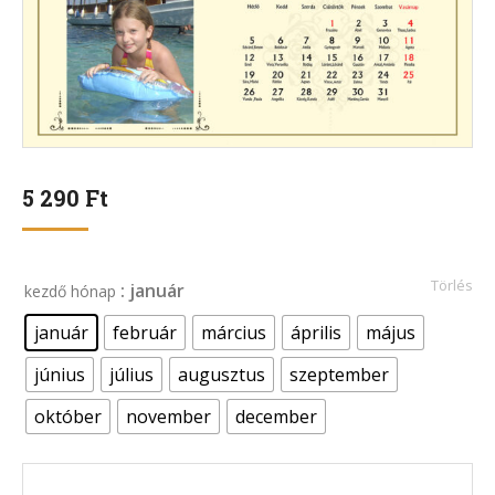
5 290
Ft
Törlés
: január
kezdő hónap
január
február
március
április
május
június
július
augusztus
szeptember
október
november
december