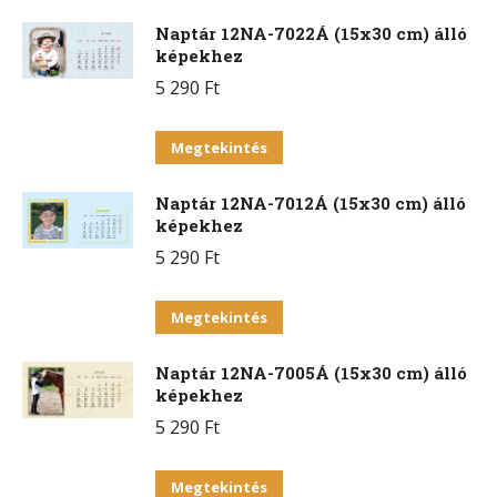
Naptár 12NA-7022Á (15x30 cm) álló
képekhez
5 290
Ft
Ennek
Megtekintés
a
Naptár 12NA-7012Á (15x30 cm) álló
terméknek
képekhez
több
5 290
Ft
variációja
van.
Ennek
Megtekintés
A
a
változatok
Naptár 12NA-7005Á (15x30 cm) álló
terméknek
a
képekhez
több
termékoldalon
5 290
Ft
variációja
választhatók
van.
Ennek
ki
Megtekintés