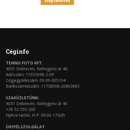
Ennek
ki
Megtekintés
A
a
változatok
terméknek
a
több
termékoldalon
variációja
választhatók
van.
ki
A
Céginfo
változatok
TENNO FOTO KFT.
a
4031 Debrecen, Kishegyesi út 46.
termékoldalon
Adószám: 11553698-2-09
Cégjegyzékszám: 09-09-005104
választhatók
Bankszámlaszám: 11738008-20863665
ki
SZAKÜZLETÜNK:
4031 Debrecen, Kishegyesi út 46
+36 52 555-200
Nyitva tartás: H-P: 09:00-17:00h
ÜGYFÉLSZOLGÁLAT