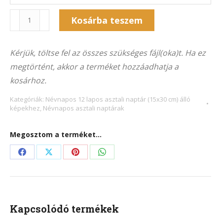
Naptár
Kosárba teszem
12NA-
Alternative:
7011Á
Kérjük, töltse fel az összes szükséges fájl(oka)t. Ha ez
(15x30
megtörtént, akkor a terméket hozzáadhatja a
cm)
kosárhoz.
álló
képekhez
Kategóriák:
Névnapos 12 lapos asztali naptár (15x30 cm) álló
képekhez
,
Névnapos asztali naptárak
mennyiség
Megosztom a terméket...
Share
Share
Share
Share
on
on
on
on
Facebook
X
Pinterest
WhatsApp
Kapcsolódó termékek