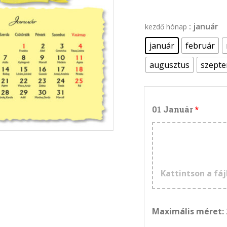
: január
kezdő hónap
január
február
augusztus
szept
01 Január
Kattintson a fáj
Maximális méret: