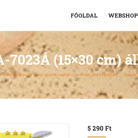
FŐOLDAL
WEBSHO
-7023Á (15×30 cm) á
k
Névnapos 12 lapos asztali naptár (15x30 cm) álló képekhez
Naptár 
5 290
Ft