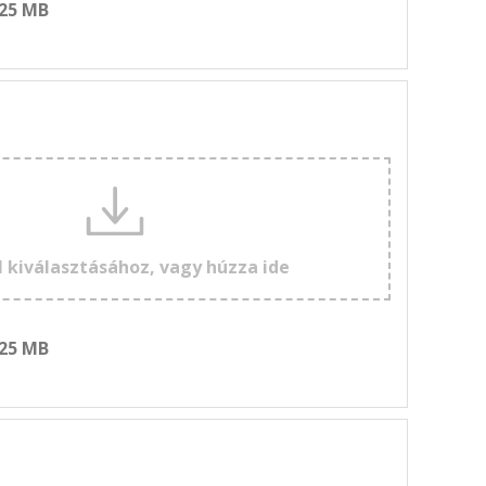
 25 MB
l kiválasztásához, vagy húzza ide
 25 MB