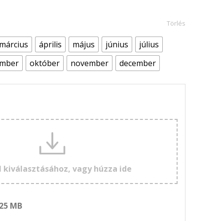
Törlés
március
április
május
június
július
ember
október
november
december
l kiválasztásához, vagy húzza ide
 25 MB