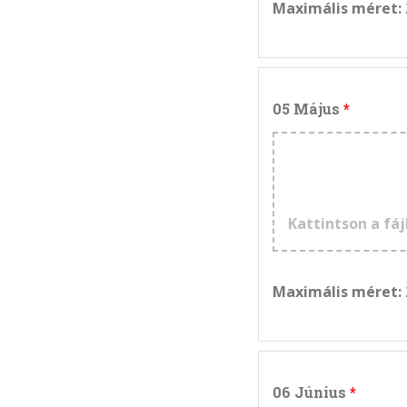
Maximális méret:
05 Május
Kattintson a fáj
Maximális méret:
06 Június