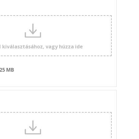
l kiválasztásához, vagy húzza ide
 25 MB