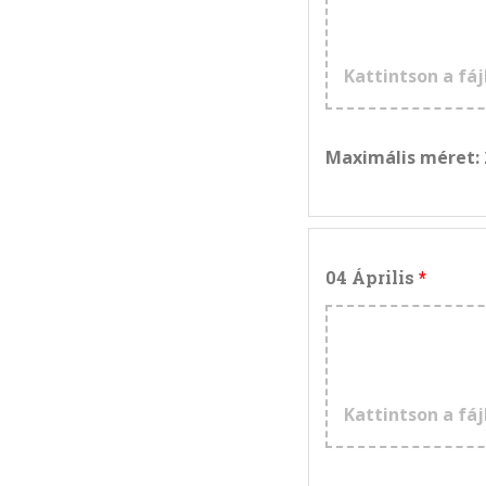
Kattintson a fáj
Maximális méret:
04 Április
Kattintson a fáj