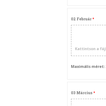
02 Február
Kattintson a fáj
Maximális méret:
03 Március