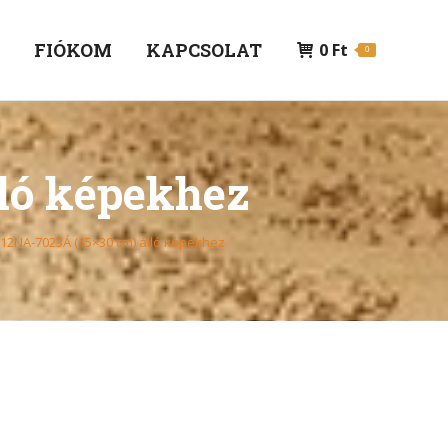
P
FIÓKOM
KAPCSOLAT
0
Ft
0
lló képekhez
12NA-7023Á (15×30 cm) álló képekhez