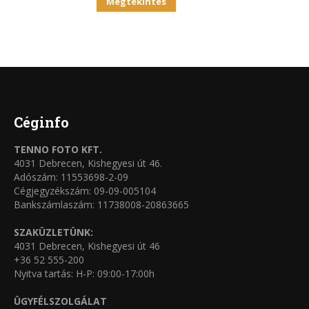
Ennek
ki
Megtekintés
A
a
változatok
terméknek
a
több
termékoldalon
variációja
választhatók
van.
ki
A
Céginfo
változatok
TENNO FOTO KFT.
a
4031 Debrecen, Kishegyesi út 46.
termékoldalon
Adószám: 11553698-2-09
Cégjegyzékszám: 09-09-005104
választhatók
Bankszámlaszám: 11738008-20863665
ki
SZAKÜZLETÜNK:
4031 Debrecen, Kishegyesi út 46
+36 52 555-200
Nyitva tartás: H-P: 09:00-17:00h
ÜGYFÉLSZOLGÁLAT