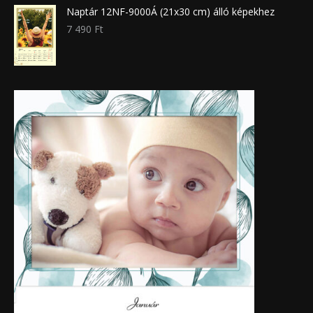
Naptár 12NF-9000Á (21x30 cm) álló képekhez
7 490
Ft