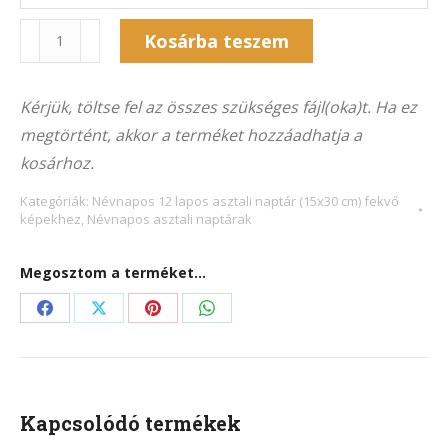
Naptár
Kosárba teszem
12NA-
Alternative:
8002F
Kérjük, töltse fel az összes szükséges fájl(oka)t. Ha ez
(15x30
megtörtént, akkor a terméket hozzáadhatja a
cm)
kosárhoz.
fekvő
képekhez
Kategóriák:
Névnapos 12 lapos asztali naptár (15x30 cm) fekvő
képekhez
,
Névnapos asztali naptárak
mennyiség
Megosztom a terméket...
Share
Share
Share
Share
on
on
on
on
Facebook
X
Pinterest
WhatsApp
Kapcsolódó termékek