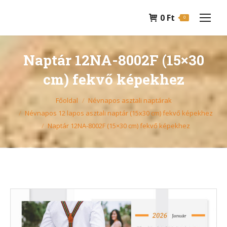
0
Ft
0
Naptár 12NA-8002F (15×30
cm) fekvő képekhez
You are here:
Főoldal
Névnapos asztali naptárak
Névnapos 12 lapos asztali naptár (15x30 cm) fekvő képekhez
Naptár 12NA-8002F (15×30 cm) fekvő képekhez