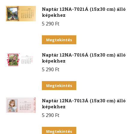
Naptár 12NA-7021Á (15x30 cm) álló
képekhez
5 290
Ft
Ennek
Megtekintés
a
Naptár 12NA-7016Á (15x30 cm) álló
terméknek
képekhez
több
5 290
Ft
variációja
van.
Ennek
Megtekintés
A
a
változatok
Naptár 12NA-7013Á (15x30 cm) álló
terméknek
a
képekhez
több
termékoldalon
5 290
Ft
variációja
választhatók
van.
Ennek
ki
Megtekintés