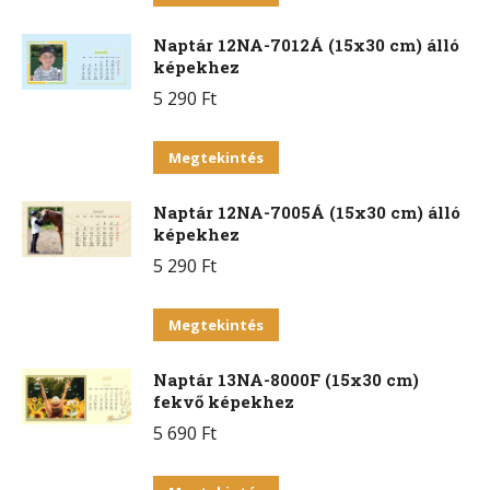
A
a
változatok
Naptár 12NA-7012Á (15x30 cm) álló
terméknek
a
képekhez
több
termékoldalon
5 290
Ft
variációja
választhatók
van.
Ennek
ki
Megtekintés
A
a
változatok
Naptár 12NA-7005Á (15x30 cm) álló
terméknek
a
képekhez
több
termékoldalon
5 290
Ft
variációja
választhatók
van.
Ennek
ki
Megtekintés
A
a
változatok
Naptár 13NA-8000F (15x30 cm)
terméknek
a
fekvő képekhez
több
termékoldalon
5 690
Ft
variációja
választhatók
van.