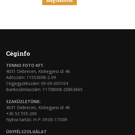
Ennek
ki
Megtekintés
A
a
változatok
terméknek
a
több
termékoldalon
variációja
választhatók
van.
ki
A
Céginfo
változatok
TENNO FOTO KFT.
a
4031 Debrecen, Kishegyesi út 46.
termékoldalon
Adószám: 11553698-2-09
Cégjegyzékszám: 09-09-005104
választhatók
Bankszámlaszám: 11738008-20863665
ki
SZAKÜZLETÜNK:
4031 Debrecen, Kishegyesi út 46
+36 52 555-200
Nyitva tartás: H-P: 09:00-17:00h
ÜGYFÉLSZOLGÁLAT