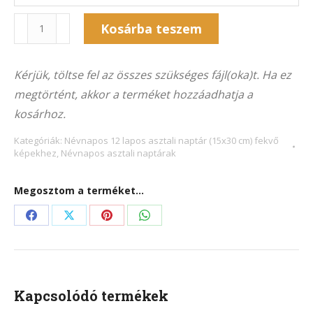
Naptár
Kosárba teszem
12NA-
Alternative:
8020F
Kérjük, töltse fel az összes szükséges fájl(oka)t. Ha ez
(15x30
megtörtént, akkor a terméket hozzáadhatja a
cm)
kosárhoz.
fekvő
képekhez
Kategóriák:
Névnapos 12 lapos asztali naptár (15x30 cm) fekvő
képekhez
,
Névnapos asztali naptárak
mennyiség
Megosztom a terméket...
Share
Share
Share
Share
on
on
on
on
Facebook
X
Pinterest
WhatsApp
Kapcsolódó termékek