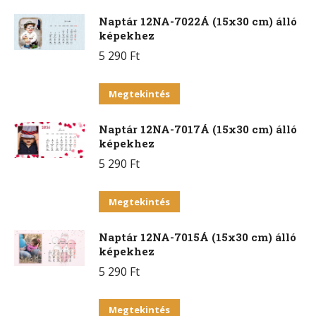
Naptár 12NA-7022Á (15x30 cm) álló
képekhez
5 290
Ft
Ennek
Megtekintés
a
Naptár 12NA-7017Á (15x30 cm) álló
terméknek
képekhez
több
5 290
Ft
variációja
van.
Ennek
Megtekintés
A
a
változatok
Naptár 12NA-7015Á (15x30 cm) álló
terméknek
a
képekhez
több
termékoldalon
5 290
Ft
variációja
választhatók
van.
Ennek
ki
Megtekintés