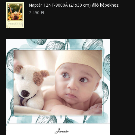
Naptár 12NF-9000Á (21x30 cm) álló képekhez
7 490
Ft