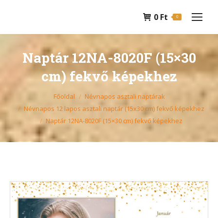
0
Ft
0
Naptár 12NA-8020F (15×30
cm) fekvő képekhez
You are here:
Főoldal
Névnapos asztali naptárak
Névnapos 12 lapos asztali naptár (15x30 cm) fekvő képekhez
Naptár 12NA-8020F (15×30 cm) fekvő képekhez