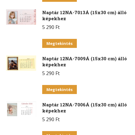
A
a
változatok
Naptár 12NA-7013Á (15x30 cm) álló
terméknek
a
képekhez
több
termékoldalon
5 290
Ft
variációja
választhatók
van.
Ennek
ki
Megtekintés
A
a
változatok
Naptár 12NA-7009Á (15x30 cm) álló
terméknek
a
képekhez
több
termékoldalon
5 290
Ft
variációja
választhatók
van.
Ennek
ki
Megtekintés
A
a
változatok
Naptár 12NA-7006Á (15x30 cm) álló
terméknek
a
képekhez
több
termékoldalon
5 290
Ft
variációja
választhatók
van.