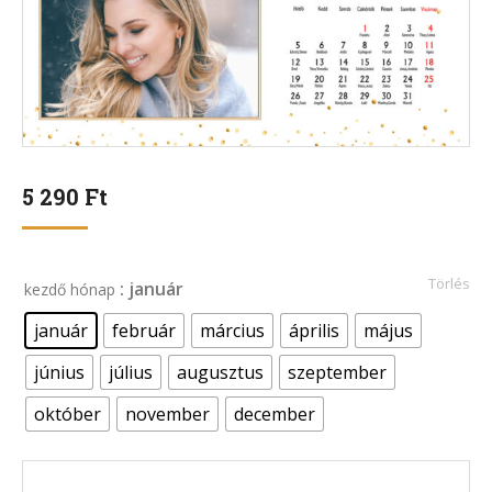
5 290
Ft
Törlés
: január
kezdő hónap
január
február
március
április
május
június
július
augusztus
szeptember
október
november
december