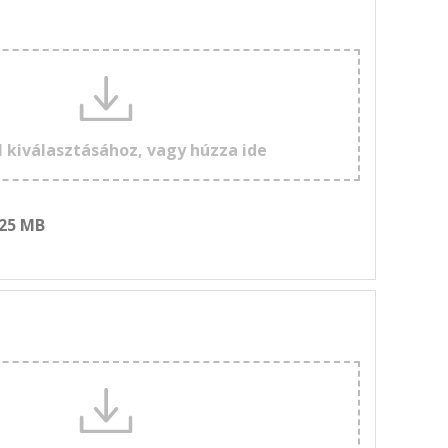
l kiválasztásához, vagy húzza ide
 25 MB