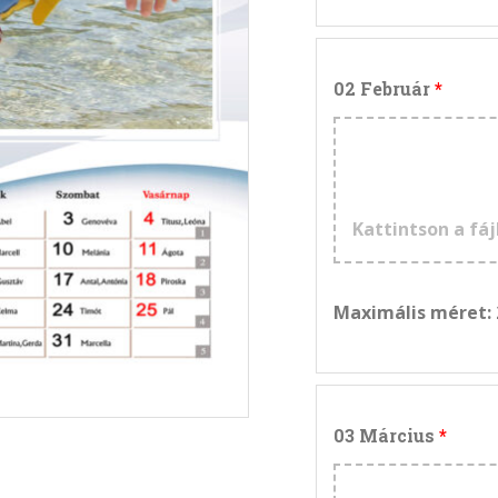
02 Február
Kattintson a fáj
Maximális méret:
03 Március