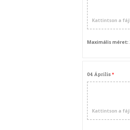
Kattintson a fáj
Maximális méret:
04 Április
Kattintson a fáj