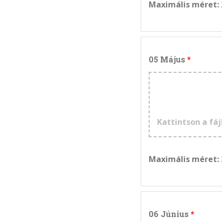
Maximális méret:
05 Május
Kattintson a fáj
Maximális méret:
06 Június