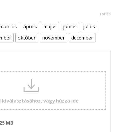
Törlés
március
április
május
június
július
ember
október
november
december
l kiválasztásához, vagy húzza ide
 25 MB