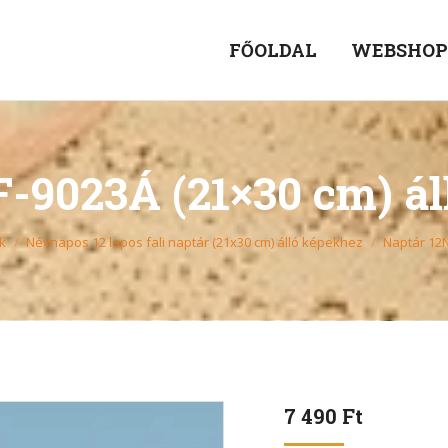
FŐOLDAL
WEBSHO
-9023Á (21×30 cm) á
k
Névnapos 12 lapos fali naptár (21x30 cm) álló képekhez
Naptár 12N
7 490
Ft