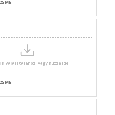
 25 MB
l kiválasztásához, vagy húzza ide
 25 MB