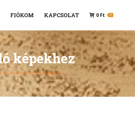
P
FIÓKOM
KAPCSOLAT
0
Ft
0
lló képekhez
F-9023Á (21×30 cm) álló képekhez