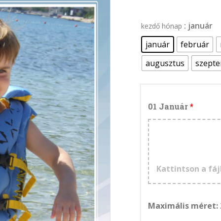
: január
kezdő hónap
január
február
augusztus
szept
01 Január
Kattintson a fáj
Maximális méret: