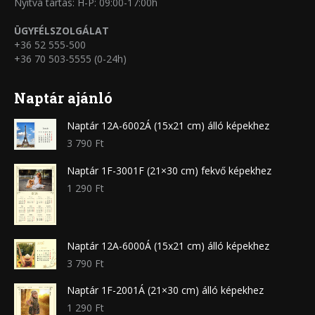
Nyitva tartás: H-P: 09:00-17:00h
ÜGYFÉLSZOLGÁLAT
+36 52 555-500
+36 70 503-5555 (0-24h)
Naptár ajánló
Naptár 12A-6002Á (15x21 cm) álló képekhez
3 790
Ft
Naptár 1F-3001F (21×30 cm) fekvő képekhez
1 290
Ft
Naptár 12A-6000Á (15x21 cm) álló képekhez
3 790
Ft
Naptár 1F-2001Á (21×30 cm) álló képekhez
1 290
Ft