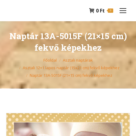
0
Ft
0
Naptár 13A-5015F (21×15 cm)
fekvő képekhez
You are here:
Főoldal
Asztali naptárak
Asztali 12+1 lapos naptár (15x21 cm) fekvő képekhez
Naptár 13A-5015F (21×15 cm) fekvő képekhez