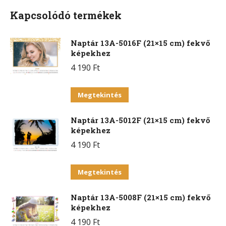
Kapcsolódó termékek
Naptár 13A-5016F (21×15 cm) fekvő
képekhez
4 190
Ft
Ennek
Megtekintés
a
Naptár 13A-5012F (21×15 cm) fekvő
terméknek
képekhez
több
4 190
Ft
variációja
van.
Ennek
Megtekintés
A
a
változatok
Naptár 13A-5008F (21×15 cm) fekvő
terméknek
a
képekhez
több
termékoldalon
4 190
Ft