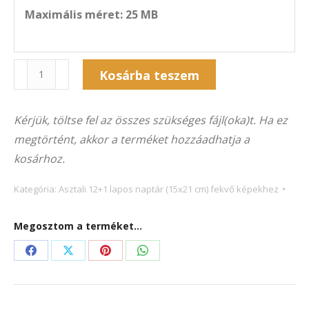
Maximális méret: 25 MB
Naptár
Kosárba teszem
13A-
Alternative:
5015F
Kérjük, töltse fel az összes szükséges fájl(oka)t. Ha ez
(21×15
megtörtént, akkor a terméket hozzáadhatja a
cm)
kosárhoz.
fekvő
képekhez
Kategória:
Asztali 12+1 lapos naptár (15x21 cm) fekvő képekhez
mennyiség
Megosztom a terméket...
Share
Share
Share
Share
on
on
on
on
Facebook
X
Pinterest
WhatsApp