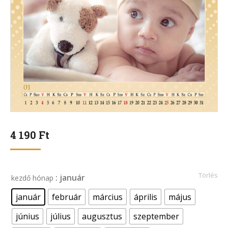
4 190
Ft
Törlés
: január
kezdő hónap
január
február
március
április
május
június
július
augusztus
szeptember