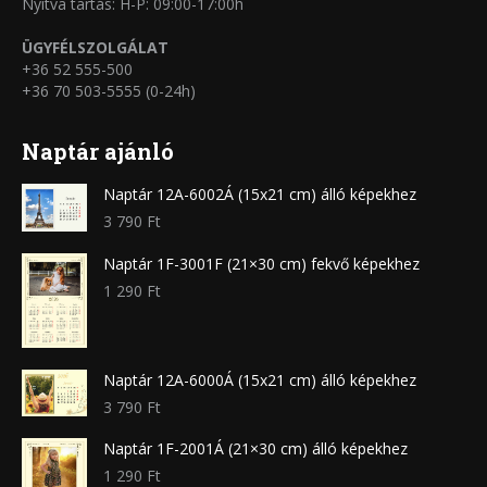
Nyitva tartás: H-P: 09:00-17:00h
ÜGYFÉLSZOLGÁLAT
+36 52 555-500
+36 70 503-5555 (0-24h)
Naptár ajánló
Naptár 12A-6002Á (15x21 cm) álló képekhez
3 790
Ft
Naptár 1F-3001F (21×30 cm) fekvő képekhez
1 290
Ft
Naptár 12A-6000Á (15x21 cm) álló képekhez
3 790
Ft
Naptár 1F-2001Á (21×30 cm) álló képekhez
1 290
Ft