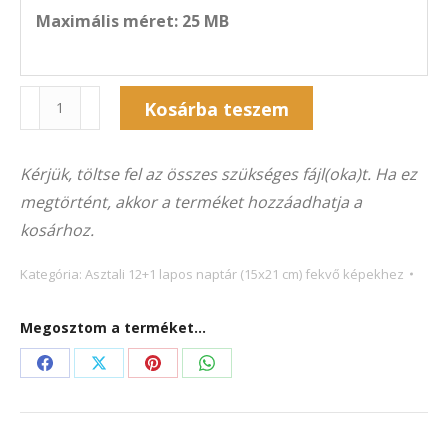
Maximális méret: 25 MB
Naptár
Kosárba teszem
13A-
Alternative:
5029F
Kérjük, töltse fel az összes szükséges fájl(oka)t. Ha ez
(21×15
megtörtént, akkor a terméket hozzáadhatja a
cm)
kosárhoz.
fekvő
képekhez
Kategória:
Asztali 12+1 lapos naptár (15x21 cm) fekvő képekhez
mennyiség
Megosztom a terméket...
Share
Share
Share
Share
on
on
on
on
Facebook
X
Pinterest
WhatsApp