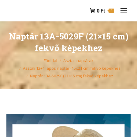
0
Ft
0
Naptár 13A-5029F (21×15 cm)
fekvő képekhez
You are here:
Főoldal
Asztali naptárak
Asztali 12+1 lapos naptár (15x21 cm) fekvő képekhez
Naptár 13A-5029F (21×15 cm) fekvő képekhez