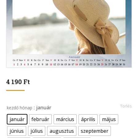
4 190
Ft
Törlés
: január
kezdő hónap
január
február
március
április
május
június
július
augusztus
szeptember