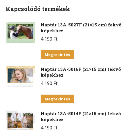
Kapcsolódó termékek
Naptár 13A-5027F (21×15 cm) fekvő
képekhez
4 190
Ft
Ennek
Megtekintés
a
Naptár 13A-5016F (21×15 cm) fekvő
terméknek
képekhez
több
4 190
Ft
variációja
van.
Ennek
Megtekintés
A
a
változatok
Naptár 13A-5014F (21×15 cm) fekvő
terméknek
a
képekhez
több
termékoldalon
4 190
Ft